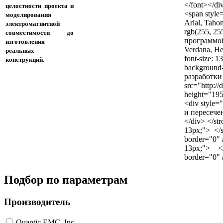
</font></div
целостности проекта и
<span style=
моделирования
Arial, Tahom
электромагнитной
rgb(255, 2
совместимости до
программой S
изготовления
Verdana, Hel
реальных
font-size: 1
конструкций.
background
разработки 
src="http:/
height="195"
<div style=
и пересече
</div> </str
13px;"> </s
border="0" a
13px;"> </s
border="0" a
Подбор по параметрам
Производитель
Quantic EMC, Inc.