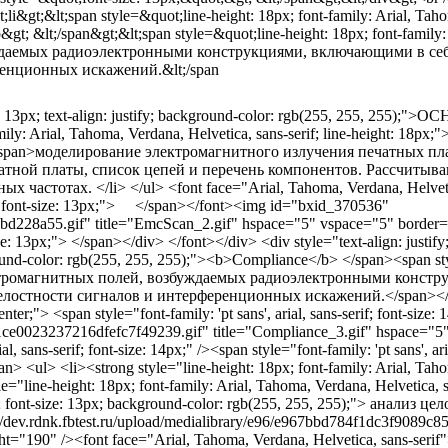
gt;&lt;span style=&quot;line-height: 18px; font-family: Arial, Tahoma
; &lt;/span&gt;&lt;span style=&quot;line-height: 18px; font-family: A
буждаемых радиоэлектронными конструкциями, включающими в себ
ренционных искажений.&lt;/span
ont-size: 13px; text-align: justify; background-color: rgb(255, 25
family: Arial, Tahoma, Verdana, Helvetica, sans-serif; line-height: 18p
px;">– </span>моделирование электромагнитного излучения печатных
чатной платы, список цепей и перечень компонентов. Рассчитыв
тотах. </li> </ul> <font face="Arial, Tahoma, Verdana, Helvetica,
le="font-size: 13px;"> </span></font><img id="bxid_370536"
34bd228a55.gif" title="EmcScan_2.gif" hspace="5" vspace="5" borde
size: 13px;"> </span></div> </font></div> <div style="text-align: justif
ground-color: rgb(255, 255, 255);"><b>Compliance</b> </span><span styl
ие электромагнитных полей, возбуждаемых радиоэлектронными конс
остности сигналов и интерференционных искажений.</span></li> <
enter;"> <span style="font-family: 'pt sans', arial, sans-serif; font-si
9b1ce0023237216dfefc7f49239.gif" title="Compliance_3.gif" hspace="5
, sans-serif; font-size: 14px;" /><span style="font-family: 'pt sans', a
span> <ul> <li><strong style="line-height: 18px; font-family: Arial, Taho
="line-height: 18px; font-family: Arial, Tahoma, Verdana, Helvetica, 
erif; font-size: 13px; background-color: rgb(255, 255, 255);"> анали
/dev.rdnk.fbtest.ru/upload/medialibrary/e96/e967bbd784f1dc3f9089c851
="190" /><font face="Arial, Tahoma, Verdana, Helvetica, sans-serif"