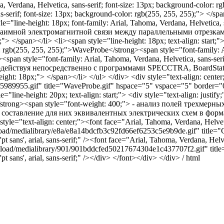
a, Verdana, Helvetica, sans-serif; font-size: 13px; background-color: 
s-serif; font-size: 13px; background-color: rgb(255, 255, 255);"> </sp
e="line-height: 18px; font-family: Arial, Tahoma, Verdana, Helvetica, s
 взаимной электромагнитной связи между параллельными отрезка
</span></li> <li><span style="line-height: 18px; text-align: start;">
lor: rgb(255, 255, 255);">WaveProbe</strong><span style="font-family: A
<span style="font-family: Arial, Tahoma, Verdana, Helvetica, sans-serif; 
заимодействуя непосредственно с программами SPECCTRA, BoardSt
eight: 18px;"> </span></li> </ul> </div> <div style="text-align: cen
32c5989955.gif" title="WaveProbe.gif" hspace="5" vspace="5" border=
ine-height: 20px; text-align: start;"> <div style="text-align: justify;"
ld 3d</strong><span style="font-weight: 400;"> - анализ полей трехм
составление для них эквивалентных электрических схем в формате
tyle="text-align: center;"><font face="Arial, Tahoma, Verdana, Helveti
oad/medialibrary/e8a/e8a14bdcfb3c92fd66ef6253c5e9b9de.gif" title="
 sans', arial, sans-serif;" /><font face="Arial, Tahoma, Verdana, Helve
load/medialibrary/901/901bddcfed50217674304e1c437707f2.gif" title
 sans', arial, sans-serif;" /></div> </font></div> </div> / html