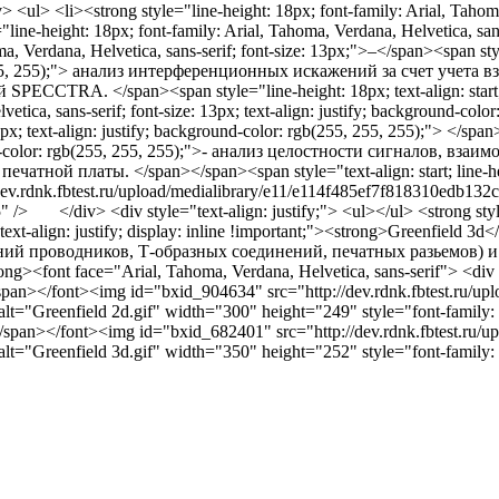
> <ul> <li><strong style="line-height: 18px; font-family: Arial, Tahom
"line-height: 18px; font-family: Arial, Tahoma, Verdana, Helvetica, san
a, Verdana, Helvetica, sans-serif; font-size: 13px;">–</span><span styl
55, 255);"> анализ интерференционных искажений за счет учета
PECCTRA. </span><span style="line-height: 18px; text-align: start;"> 
vetica, sans-serif; font-size: 13px; text-align: justify; background-co
3px; text-align: justify; background-color: rgb(255, 255, 255);"> </span>
-color: rgb(255, 255, 255);">- анализ целостности сигналов, в
печатной платы. </span></span><span style="text-align: start; line-h
/dev.rdnk.fbtest.ru/upload/medialibrary/e11/e114f485ef7f818310edb1
 /> </div> <div style="text-align: justify;"> <ul></ul> <strong style="l
"text-align: justify; display: inline !important;"><strong>Greenfie
ний проводников, Т-образных соединений, печатных разьемов) и 
ong><font face="Arial, Tahoma, Verdana, Helvetica, sans-serif"> <div s
pan></font><img id="bxid_904634" src="http://dev.rdnk.fbtest.ru/upl
lt="Greenfield 2d.gif" width="300" height="249" style="font-family: 'pt
pan></font><img id="bxid_682401" src="http://dev.rdnk.fbtest.ru/up
lt="Greenfield 3d.gif" width="350" height="252" style="font-family: 'pt