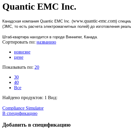
Quantic EMC Inc.
www.quantic-emc.com
Канадская компания Quantic EMC Inc. (
) специ
(ЭМС, то есть расчета электромагнитных полей) до изготовления реал
Штаб-квартира находится в городе Виннипег, Канада.
Сортировать по:
названию
новизне
цене
Показывать по:
20
30
40
Все
Найдено продуктов: 1
Вид:
Compliance Simulator
В спецификацию
Добавить в спецификацию