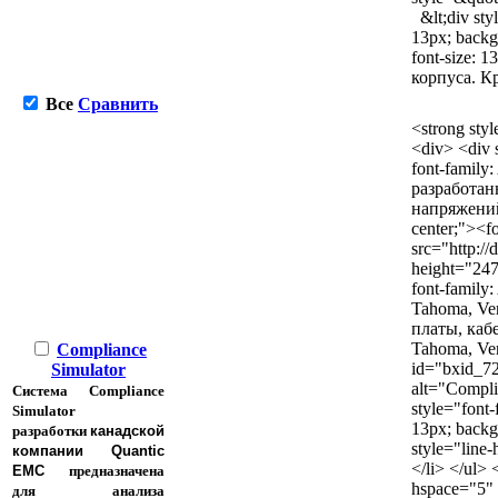
&lt;div styl
13px; backgr
font-size:
корпуса. К
Все
Сравнить
<strong sty
<div> <div s
font-family
разработан
напряжений 
center;"><f
src="http:/
height="247"
font-family:
Tahoma, Ve
платы, каб
Tahoma, Verd
Compliance
id="bxid_72
Simulator
alt="Complia
Система Compliance
style="font-
Simulator
13px; backgr
разработки
канадской
style="line
компании Quantic
</li> </ul>
EMC
предназначена
hspace="5" 
для анализа