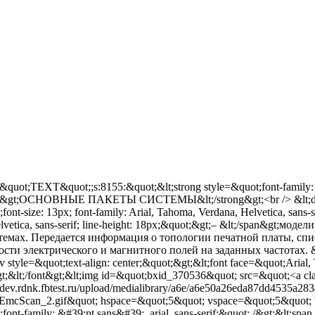
&quot;TEXT&quot;;s:8155:&quot;&lt;strong style=&quot;font-family: Aria
;&gt;ОСНОВНЫЕ ПАКЕТЫ СИСТЕМЫ&lt;/strong&gt;<br /> &lt;div&gt;<
font-size: 13px; font-family: Arial, Tahoma, Verdana, Helvetica, sans-
lvetica, sans-serif; line-height: 18px;&quot;&gt;– &lt;/span&gt
темах. Передается информация о топологии печатной платы, сп
ти электрического и магнитного полей на заданных частотах. &lt;/
style=&quot;text-align: center;&quot;&gt;&lt;font face=&quot;Arial,
t;&lt;/font&gt;&lt;img id=&quot;bxid_370536&quot; src=&quot;<a cla
//dev.rdnk.fbtest.ru/upload/medialibrary/a6e/a6e50a26eda87dd4535a2
t;EmcScan_2.gif&quot; hspace=&quot;5&quot; vspace=&quot;5&quot;
font-family: &#39;pt sans&#39;, arial, sans-serif;&quot; /&gt;&lt;spa