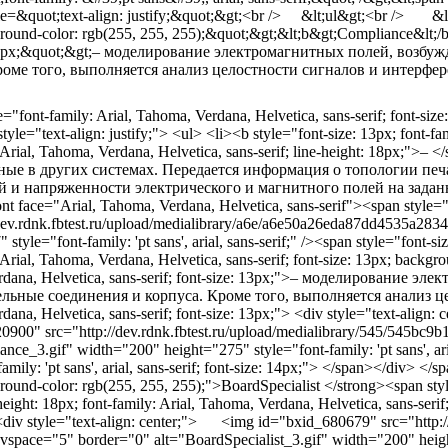
e=&quot;text-align: justify;&quot;&gt;<br /> &lt;ul&gt;<br /> &lt;li&
ound-color: rgb(255, 255, 255);&quot;&gt;&lt;b&gt;Compliance&lt;/b&gt
 13px;&quot;&gt;– моделирование электромагнитных полей, воз
роме того, выполняется анализ целостности сигналов и интерфе
le="font-family: Arial, Tahoma, Verdana, Helvetica, sans-serif; f
tyle="text-align: justify;"> <ul> <li><b style="font-size: 13px; font-
: Arial, Tahoma, Verdana, Helvetica, sans-serif; line-height: 18
ные в других системах. Передается информация о топологии пе
и напряженности электрического и магнитного полей на заданных час
ont face="Arial, Tahoma, Verdana, Helvetica, sans-serif"><span sty
/dev.rdnk.fbtest.ru/upload/medialibrary/a6e/a6e50a26eda87dd4535a28
 style="font-family: 'pt sans', arial, sans-serif;" /><span style="font-
 Arial, Tahoma, Verdana, Helvetica, sans-serif; font-size: 13px; back
rdana, Helvetica, sans-serif; font-size: 13px;">– моделирован
ельные соединения и корпуса. Кроме того, выполняется анализ цел
ana, Helvetica, sans-serif; font-size: 13px;"> <div style="text-align: c
0900" src="http://dev.rdnk.fbtest.ru/upload/medialibrary/545/545bc
nce_3.gif" width="200" height="275" style="font-family: 'pt sans', arial
family: 'pt sans', arial, sans-serif; font-size: 14px;"> </span></div> </
ound-color: rgb(255, 255, 255);">BoardSpecialist </strong><span style
-height: 18px; font-family: Arial, Tahoma, Verdana, Helvetica, sans-s
 <div style="text-align: center;"> <img id="bxid_680679" src="http:/
vspace="5" border="0" alt="BoardSpecialist_3.gif" width="200" height