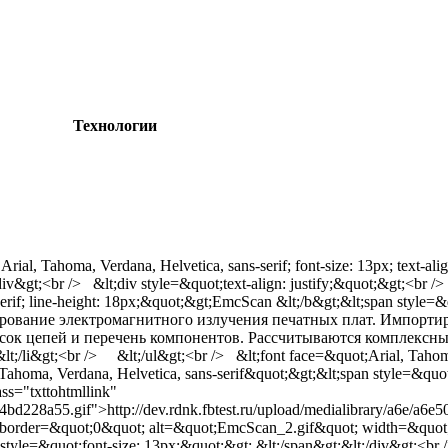
Технологии
l, Tahoma, Verdana, Helvetica, sans-serif; font-size: 13px; text-alig
br /> &lt;div style=&quot;text-align: justify;&quot;&gt;<br />
serif; line-height: 18px;&quot;&gt;EmcScan &lt;/b&gt;&lt;span style=&q
;моделирование электромагнитного излучения печатных плат. Импор
исок цепей и перечень компонентов. Рассчитываются комплексн
li&gt;<br /> &lt;/ul&gt;<br /> &lt;font face=&quot;Arial, Tahoma,
 Tahoma, Verdana, Helvetica, sans-serif&quot;&gt;&lt;span style=&qu
ss="txttohtmllink"
834bd228a55.gif">http://dev.rdnk.fbtest.ru/upload/medialibrary/a6e/
 border=&quot;0&quot; alt=&quot;EmcScan_2.gif&quot; width=&quot
n style=&quot;font-size: 13px;&quot;&gt; &lt;/span&gt;&lt;/div&gt;<br