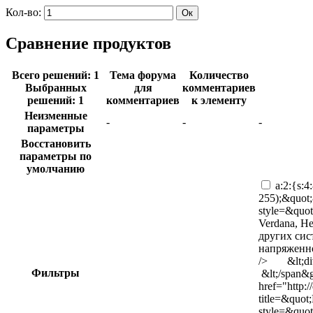
Кол-во:
Сравнение продуктов
Всего решений: 1
Тема форума
Количество
Выбранных
для
комментариев
решений: 1
комментариев
к элементу
Неизменные
-
-
-
параметры
Восстановить
параметры по
умолчанию
a:2:{s:4:
255);&quot
style=&quot;
Verdana, He
других сис
напряженнос
/> &lt;div 
Фильтры
&lt;/span&g
href="http:
title=&quo
style=&quot;