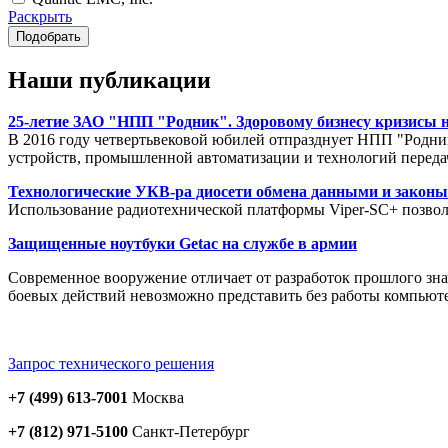
Раскрыть
Наши публикации
25-летие ЗАО "НПП "Родник". Здоровому бизнесу кризисы н
В 2016 году четвертьвековой юбилей отпразднует НПП "Родник
устройств, промышленной автоматизации и технологий переда
Технологические УКВ-ра диосети обмена данными и закон
Использование радиотехнической платформы Viper-SC+ позвол
Защищенные ноутбуки Getac на службе в армии
Современное вооружение отличает от разработок прошлого зна
боевых действий невозможно представить без работы компьют
Запрос технического решения
+7 (499) 613-7001
Москва
+7 (812) 971-5100
Санкт-Петербург