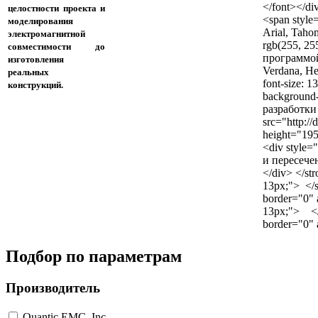
</font></div
целостности проекта и
<span style=
моделирования
Arial, Tahom
электромагнитной
rgb(255, 2
совместимости до
программой S
изготовления
Verdana, Hel
реальных
font-size: 1
конструкций.
background
разработки 
src="http:/
height="195"
<div style=
и пересече
</div> </str
13px;"> </s
border="0" a
13px;"> </s
border="0" a
Подбор по параметрам
Производитель
Quantic EMC, Inc.