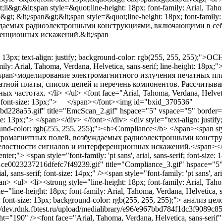
gt;&lt;span style=&quot;line-height: 18px; font-family: Arial, Tahoma
; &lt;/span&gt;&lt;span style=&quot;line-height: 18px; font-family: A
буждаемых радиоэлектронными конструкциями, включающими в себ
ренционных искажений.&lt;/span
ont-size: 13px; text-align: justify; background-color: rgb(255, 25
family: Arial, Tahoma, Verdana, Helvetica, sans-serif; line-height: 18p
px;">– </span>моделирование электромагнитного излучения печатных
чатной платы, список цепей и перечень компонентов. Рассчитыв
тотах. </li> </ul> <font face="Arial, Tahoma, Verdana, Helvetica,
le="font-size: 13px;"> </span></font><img id="bxid_370536"
34bd228a55.gif" title="EmcScan_2.gif" hspace="5" vspace="5" borde
size: 13px;"> </span></div> </font></div> <div style="text-align: justif
ground-color: rgb(255, 255, 255);"><b>Compliance</b> </span><span styl
ие электромагнитных полей, возбуждаемых радиоэлектронными конс
остности сигналов и интерференционных искажений.</span></li> <
enter;"> <span style="font-family: 'pt sans', arial, sans-serif; font-si
9b1ce0023237216dfefc7f49239.gif" title="Compliance_3.gif" hspace="5
, sans-serif; font-size: 14px;" /><span style="font-family: 'pt sans', a
span> <ul> <li><strong style="line-height: 18px; font-family: Arial, Taho
="line-height: 18px; font-family: Arial, Tahoma, Verdana, Helvetica, 
erif; font-size: 13px; background-color: rgb(255, 255, 255);"> анали
/dev.rdnk.fbtest.ru/upload/medialibrary/e96/e967bbd784f1dc3f9089c851
="190" /><font face="Arial, Tahoma, Verdana, Helvetica, sans-serif"