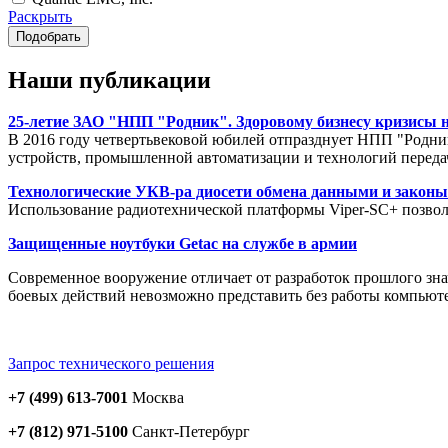
Раскрыть
Наши публикации
25-летие ЗАО "НПП "Родник". Здоровому бизнесу кризисы н
В 2016 году четвертьвековой юбилей отпразднует НПП "Родник
устройств, промышленной автоматизации и технологий переда
Технологические УКВ-ра диосети обмена данными и закон
Использование радиотехнической платформы Viper-SC+ позвол
Защищенные ноутбуки Getac на службе в армии
Современное вооружение отличает от разработок прошлого зна
боевых действий невозможно представить без работы компьют
Запрос технического решения
+7 (499) 613-7001
Москва
+7 (812) 971-5100
Санкт-Петербург