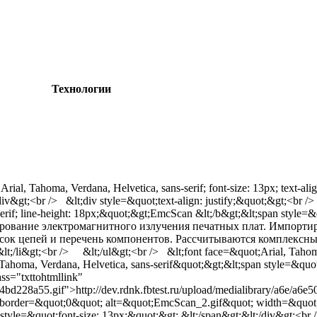
Технологии
l, Tahoma, Verdana, Helvetica, sans-serif; font-size: 13px; text-alig
br /> &lt;div style=&quot;text-align: justify;&quot;&gt;<br />
serif; line-height: 18px;&quot;&gt;EmcScan &lt;/b&gt;&lt;span style=&q
;моделирование электромагнитного излучения печатных плат. Импор
исок цепей и перечень компонентов. Рассчитываются комплексн
li&gt;<br /> &lt;/ul&gt;<br /> &lt;font face=&quot;Arial, Tahoma,
 Tahoma, Verdana, Helvetica, sans-serif&quot;&gt;&lt;span style=&qu
ss="txttohtmllink"
834bd228a55.gif">http://dev.rdnk.fbtest.ru/upload/medialibrary/a6e/
 border=&quot;0&quot; alt=&quot;EmcScan_2.gif&quot; width=&quot
n style=&quot;font-size: 13px;&quot;&gt; &lt;/span&gt;&lt;/div&gt;<br