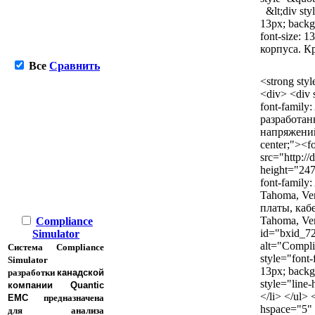
&lt;div styl
13px; backgr
font-size:
корпуса. К
Все
Сравнить
<strong sty
<div> <div s
font-family
разработан
напряжений 
center;"><f
src="http:/
height="247"
font-family:
Tahoma, Ve
платы, каб
Tahoma, Verd
Compliance
id="bxid_72
Simulator
alt="Complia
Система Compliance
style="font-
Simulator
13px; backgr
разработки
канадской
style="line
компании Quantic
</li> </ul>
EMC
предназначена
hspace="5" 
для анализа