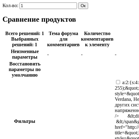
Кол-во:
Сравнение продуктов
Всего решений: 1
Тема форума
Количество
Выбранных
для
комментариев
решений: 1
комментариев
к элементу
Неизменные
-
-
-
параметры
Восстановить
параметры по
умолчанию
a:2:{s:4:
255);&quot
style=&quot;
Verdana, He
других сис
напряженнос
/> &lt;div 
Фильтры
&lt;/span&g
href="http:
title=&quo
style=&quot;