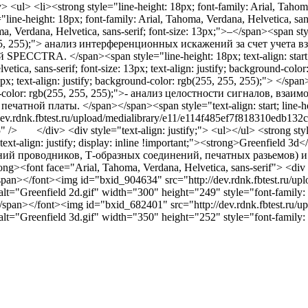
> <ul> <li><strong style="line-height: 18px; font-family: Arial, Tahom
"line-height: 18px; font-family: Arial, Tahoma, Verdana, Helvetica, san
a, Verdana, Helvetica, sans-serif; font-size: 13px;">–</span><span styl
55, 255);"> анализ интерференционных искажений за счет учета
PECCTRA. </span><span style="line-height: 18px; text-align: start;"> 
vetica, sans-serif; font-size: 13px; text-align: justify; background-co
3px; text-align: justify; background-color: rgb(255, 255, 255);"> </span>
-color: rgb(255, 255, 255);">- анализ целостности сигналов, в
печатной платы. </span></span><span style="text-align: start; line-h
/dev.rdnk.fbtest.ru/upload/medialibrary/e11/e114f485ef7f818310edb1
 /> </div> <div style="text-align: justify;"> <ul></ul> <strong style="l
"text-align: justify; display: inline !important;"><strong>Greenfie
ний проводников, Т-образных соединений, печатных разьемов) и 
ong><font face="Arial, Tahoma, Verdana, Helvetica, sans-serif"> <div s
pan></font><img id="bxid_904634" src="http://dev.rdnk.fbtest.ru/upl
lt="Greenfield 2d.gif" width="300" height="249" style="font-family: 'pt
pan></font><img id="bxid_682401" src="http://dev.rdnk.fbtest.ru/up
lt="Greenfield 3d.gif" width="350" height="252" style="font-family: 'pt