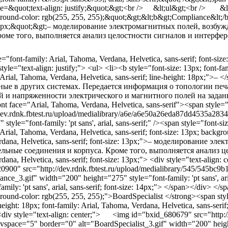
e=&quot;text-align: justify;&quot;&gt;<br /> &lt;ul&gt;<br /> &lt;li&
ound-color: rgb(255, 255, 255);&quot;&gt;&lt;b&gt;Compliance&lt;/b&gt
 13px;&quot;&gt;– моделирование электромагнитных полей, воз
роме того, выполняется анализ целостности сигналов и интерфе
le="font-family: Arial, Tahoma, Verdana, Helvetica, sans-serif; f
tyle="text-align: justify;"> <ul> <li><b style="font-size: 13px; font-
: Arial, Tahoma, Verdana, Helvetica, sans-serif; line-height: 18
ные в других системах. Передается информация о топологии пе
и напряженности электрического и магнитного полей на заданных час
ont face="Arial, Tahoma, Verdana, Helvetica, sans-serif"><span sty
/dev.rdnk.fbtest.ru/upload/medialibrary/a6e/a6e50a26eda87dd4535a28
 style="font-family: 'pt sans', arial, sans-serif;" /><span style="font-
 Arial, Tahoma, Verdana, Helvetica, sans-serif; font-size: 13px; back
rdana, Helvetica, sans-serif; font-size: 13px;">– моделирован
ельные соединения и корпуса. Кроме того, выполняется анализ цел
ana, Helvetica, sans-serif; font-size: 13px;"> <div style="text-align: c
0900" src="http://dev.rdnk.fbtest.ru/upload/medialibrary/545/545bc
nce_3.gif" width="200" height="275" style="font-family: 'pt sans', arial
family: 'pt sans', arial, sans-serif; font-size: 14px;"> </span></div> </
ound-color: rgb(255, 255, 255);">BoardSpecialist </strong><span style
-height: 18px; font-family: Arial, Tahoma, Verdana, Helvetica, sans-s
 <div style="text-align: center;"> <img id="bxid_680679" src="http:/
vspace="5" border="0" alt="BoardSpecialist_3.gif" width="200" height