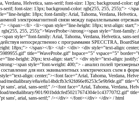
a, Verdana, Helvetica, sans-serif; font-size: 13px; background-color: 
s-serif; font-size: 13px; background-color: rgb(255, 255, 255);"> </sp
e="line-height: 18px; font-family: Arial, Tahoma, Verdana, Helvetica, s
 взаимной электромагнитной связи между параллельными отрезка
</span></li> <li><span style="line-height: 18px; text-align: start;">
lor: rgb(255, 255, 255);">WaveProbe</strong><span style="font-family: A
<span style="font-family: Arial, Tahoma, Verdana, Helvetica, sans-serif; 
заимодействуя непосредственно с программами SPECCTRA, BoardSt
eight: 18px;"> </span></li> </ul> </div> <div style="text-align: cen
32c5989955.gif" title="WaveProbe.gif" hspace="5" vspace="5" border=
ine-height: 20px; text-align: start;"> <div style="text-align: justify;"
ld 3d</strong><span style="font-weight: 400;"> - анализ полей трехм
составление для них эквивалентных электрических схем в формате
tyle="text-align: center;"><font face="Arial, Tahoma, Verdana, Helveti
oad/medialibrary/e8a/e8a14bdcfb3c92fd66ef6253c5e9b9de.gif" title="
 sans', arial, sans-serif;" /><font face="Arial, Tahoma, Verdana, Helve
load/medialibrary/901/901bddcfed50217674304e1c437707f2.gif" title
 sans', arial, sans-serif;" /></div> </font></div> </div> / html