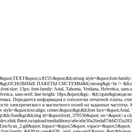
&quot;TEXT&quot;;s:8155:&quot;&lt;strong style=&quot;font-family: Aria
;&gt;ОСНОВНЫЕ ПАКЕТЫ СИСТЕМЫ&lt;/strong&gt;<br /> &lt;div&gt;<
font-size: 13px; font-family: Arial, Tahoma, Verdana, Helvetica, sans-
lvetica, sans-serif; line-height: 18px;&quot;&gt;– &lt;/span&gt
темах. Передается информация о топологии печатной платы, сп
ти электрического и магнитного полей на заданных частотах. &lt;/
style=&quot;text-align: center;&quot;&gt;&lt;font face=&quot;Arial,
t;&lt;/font&gt;&lt;img id=&quot;bxid_370536&quot; src=&quot;<a cla
//dev.rdnk.fbtest.ru/upload/medialibrary/a6e/a6e50a26eda87dd4535a2
t;EmcScan_2.gif&quot; hspace=&quot;5&quot; vspace=&quot;5&quot;
font-family: &#39;pt sans&#39;, arial, sans-serif;&quot; /&gt;&lt;spa