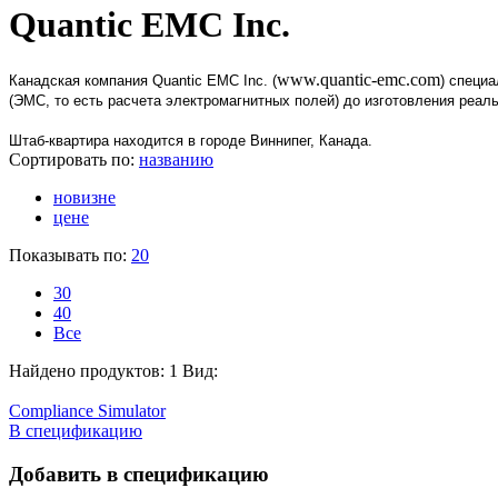
Quantic EMC Inc.
www.quantic-emc.com
Канадская компания Quantic EMC Inc. (
) специ
(ЭМС, то есть расчета электромагнитных полей) до изготовления реал
Штаб-квартира находится в городе Виннипег, Канада.
Сортировать по:
названию
новизне
цене
Показывать по:
20
30
40
Все
Найдено продуктов: 1
Вид:
Compliance Simulator
В спецификацию
Добавить в спецификацию