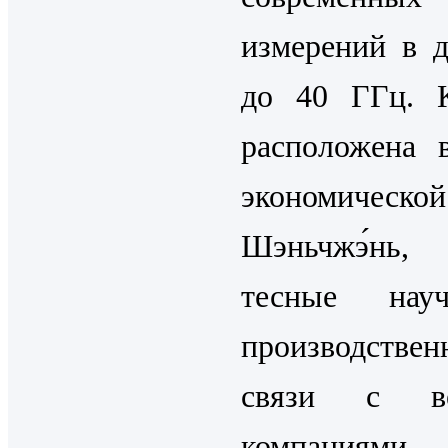
измерений в д
до 40 ГГц. 
расположена 
экономическ
Шэньчжэ́нь
тесные нау
производствен
связи с ве
компаниями