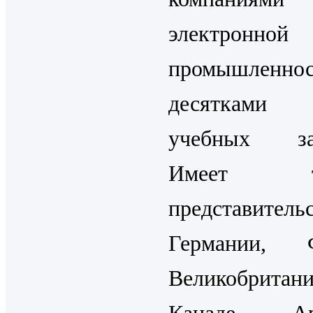
электронной
промышленн
десятками 
учебных зав
Имеет то
представите
Германии, Ф
Великобритан