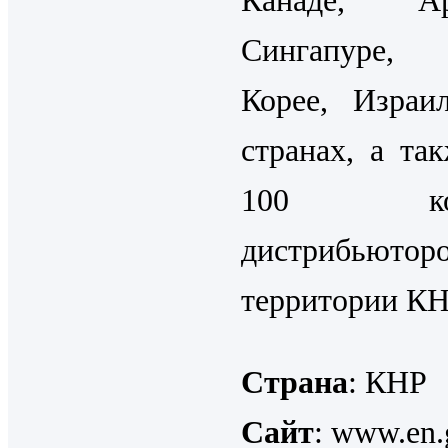
Канаде, Арг
Сингапуре,
Корее, Израи
странах, а та
100 комп
дистрибьют
территории КН
Страна
: КНР
Сайт
: www.en.