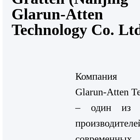
Glarun-Atten
Technology Co. Ltd
Компания N
Glarun-Atten T
– один из 
производителе
современных