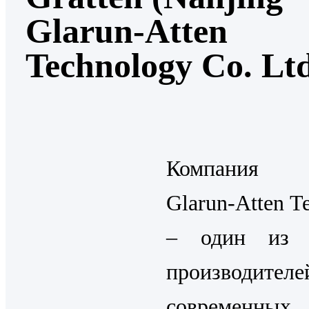
Glarun-Atten
Technology Co. Ltd
Компания N
Glarun-Atten T
– один из 
производителе
современных