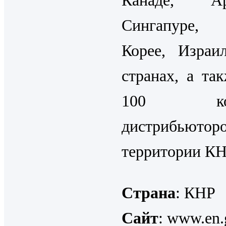
Канаде, Арг
Сингапуре,
Корее, Израи
странах, а та
100 комп
дистрибьют
территории КН
Страна
: КНР
Сайт
: www.en.