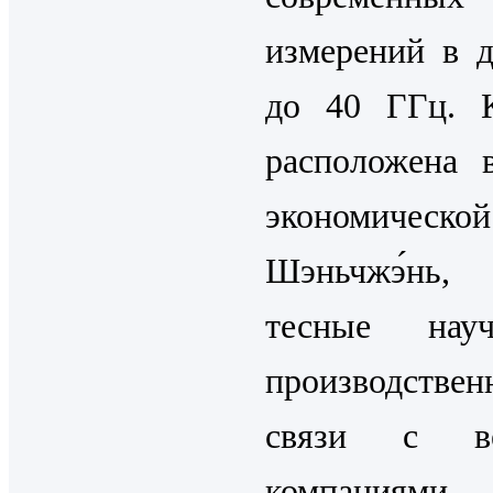
измерений в д
до 40 ГГц. 
расположена 
экономическ
Шэньчжэ́нь
тесные нау
производствен
связи с ве
компаниями