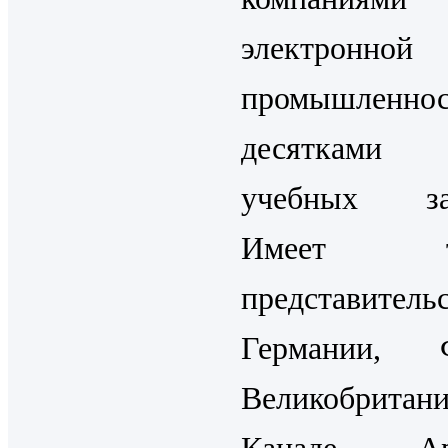
электронной
промышленн
десятками 
учебных зав
Имеет то
представите
Германии, Ф
Великобритан