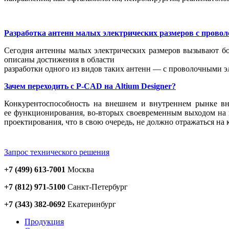
Разработка антенн малых электрических размеров с пров
Сегодня антенны малых электрических размеров вызывают бо
описаны достижения в области
разработки одного из видов таких антенн — с проволочными 
Зачем переходить c P-CAD на Altium Designer?
Конкурентоспособность на внешнем и внутреннем рынке вн
ее функционирования, во-вторых своевременным выходом на п
проектирования, что в свою очередь, не должно отражаться на 
Запрос технического решения
+7 (499) 613-7001
Москва
+7 (812) 971-5100
Санкт-Петербург
+7 (343) 382-0692
Екатеринбург
Продукция