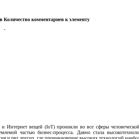
в
Количество комментариев к элементу
-
 и Интернет вещей (IoT) проникли во все сферы человеческой 
емлемой частью бизнес-процесса. Давно стала высокотехнол
ия и ряд других, где проникновение высоких технологий наибол