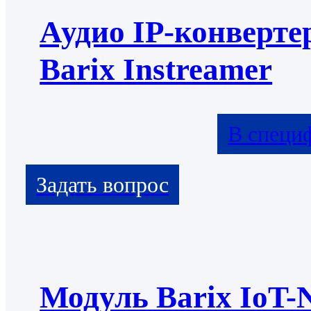
Аудио IP-конверте
Barix Instreamer
В специ
Модуль Barix IoT-