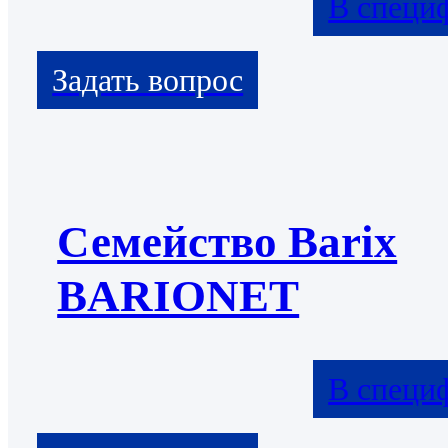
В специ
Семейство Barix
BARIONET
В специ