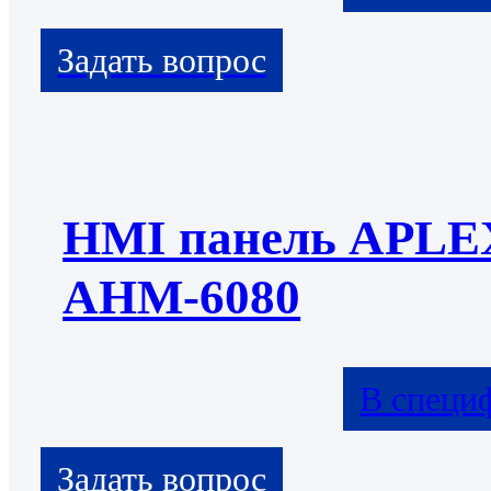
HMI панель APLE
AHM-6080
В специ