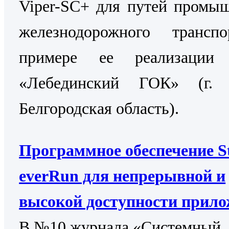
Viper-SC+ для путей промы
железнодорожного трансп
примере ее реализаци
«Лебединский ГОК» (г. 
Белгородская область).
Программное обеспечение St
everRun для непрерывной и
высокой доступности прил
В №10 журнала «Системный