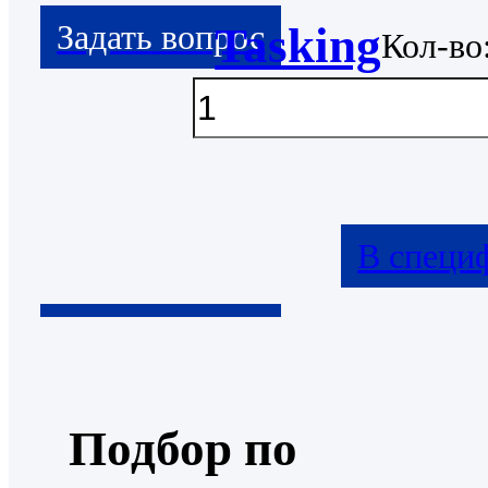
Tasking
Кол-во
В специ
Подбор по