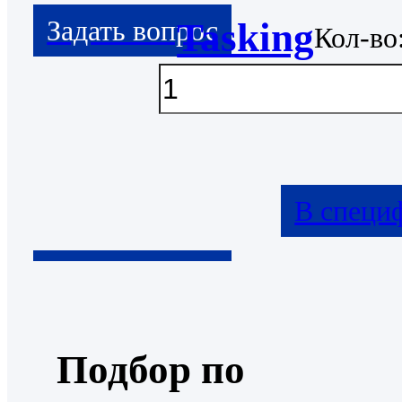
Tasking
Кол-во
В специ
Подбор по