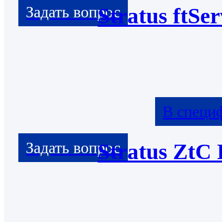
Stratus ftSe
В специ
Stratus ZtC