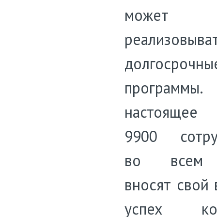
может
реализовыва
долгосрочны
програм
настоящее
9900 сотру
во всем
вносят свой 
успех ком