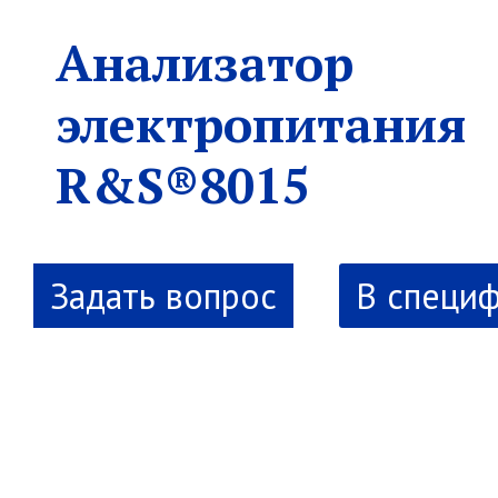
Анализатор
электропитания
R&S®8015
В специ