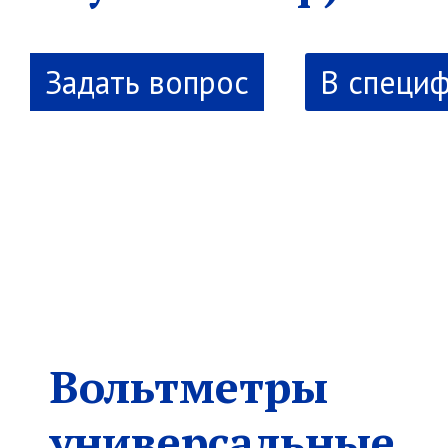
В специ
Вольтметры
универсальные