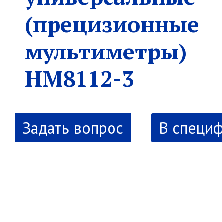
(прецизионные
мультиметры)
НМ8112-3
В специ