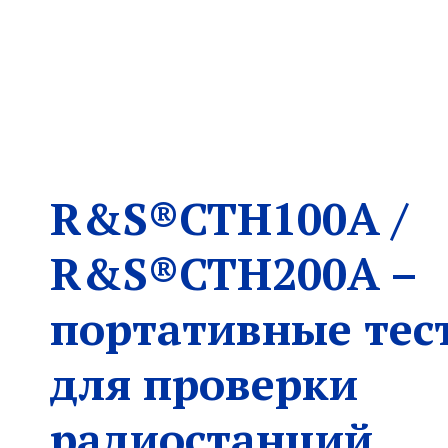
R&S®CTH100A /
R&S®CTH200A –
портативные тес
для проверки
радиостанций