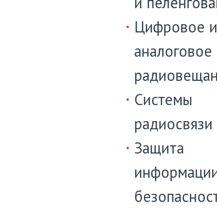
и пеленгов
Цифровое 
аналоговое 
радиовеща
Системы
радиосвязи
Защита
информации
безопаснос