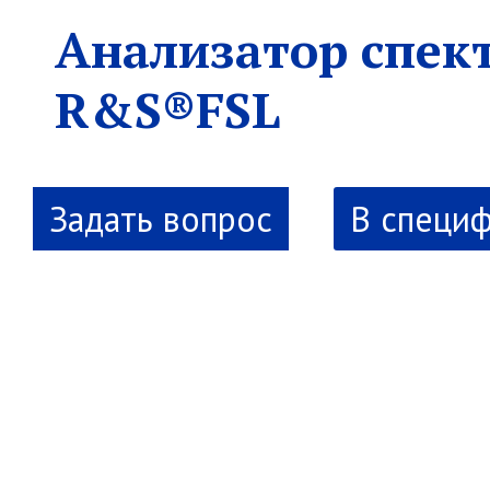
Анализатор спек
R&S®FSL
В специ