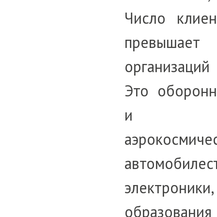
Число клиен
превыша
организаций
Это оборонн
и пре
аэрокосмич
автомобилес
электроник
образова