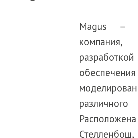
Magus – и
компания,
разработко
обеспе
моделиро
различн
Расположена
Стелленбош,