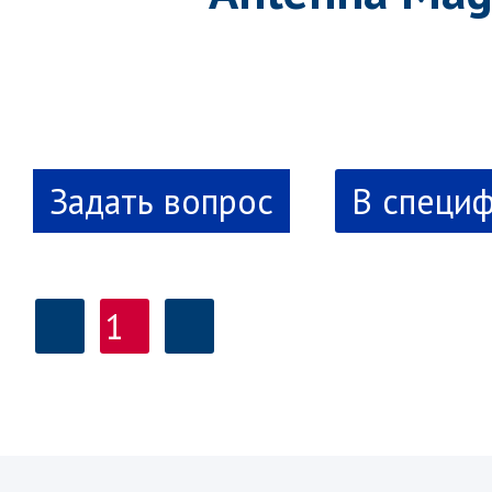
В специ
1