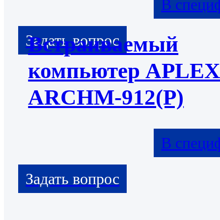
В специ
Встраиваемый
компьютер APLE
ARCHM-912(P)
В специ