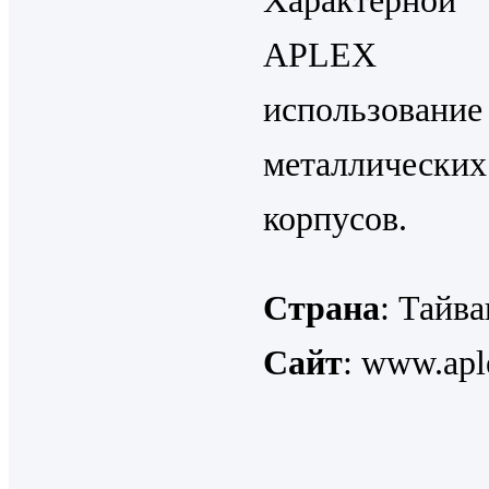
Характерной
APLEX яв
использовани
металлических
корпусов.
Страна
: Тайва
Сайт
: www.apl