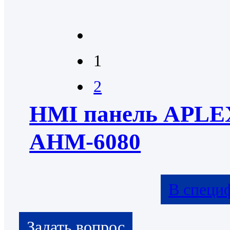
1
2
HMI панель APLE
AHM-6080
В специ