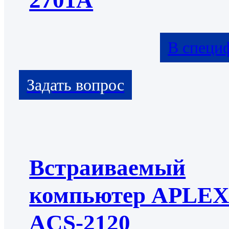
2701A
В специ
Встраиваемый
компьютер APLE
ACS-2120