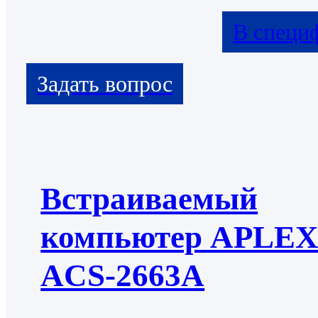
В специ
Встраиваемый
компьютер APLE
ACS-2663А