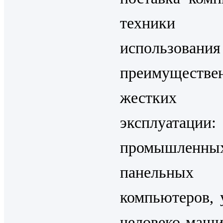
техник
использования
преимущест
жестких у
эксплуатации:
промышленны
панельных
компьютеров, 
человеко-маши