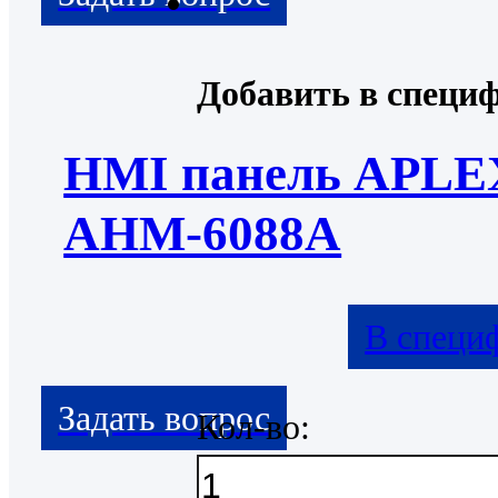
Добавить в специ
HMI панель APLE
AHM-6088A
В специ
Кол-во: