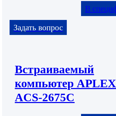
В специ
Встраиваемый
компьютер APLE
ACS-2675С