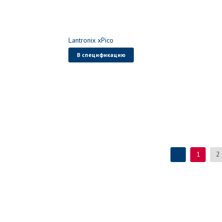
Lantronix xPico
В спецификацию
1
2