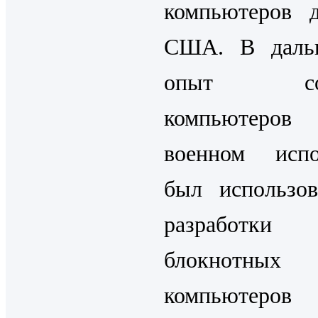
компьютеров 
США. В даль
опыт соз
компьюте
военном испо
был использо
разработки
блокнотных
компьютеро