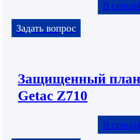
В специ
Защищенный пла
Getac Z710
В специ