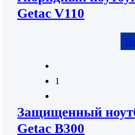
Getac V110
По
1
Защищенный ноут
Getac B300