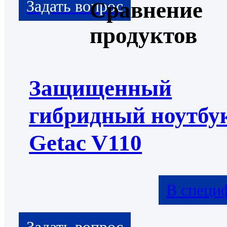
Сравнение
продуктов
Защищенный
гибридный ноутбу
Getac V110
В специ