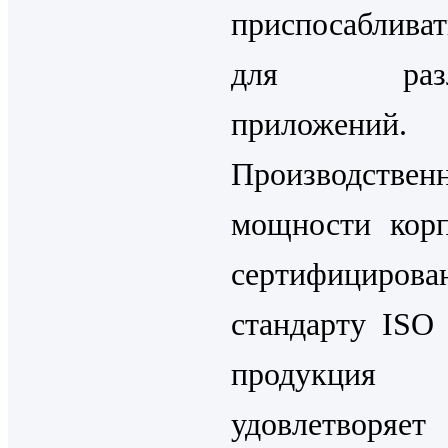
приспосаблив
для разл
приложений.
Производствен
мощности кор
сертифициров
стандарту ISO 
продукция
удовлетворяет