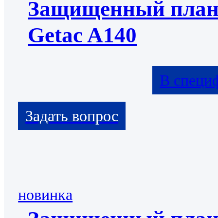
Защищенный пла
Getac A140
В специ
новинка