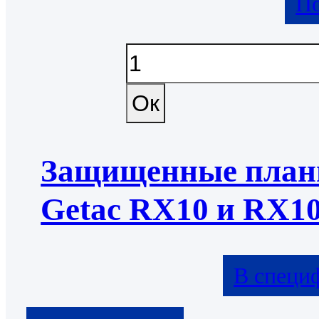
По
Защищенные пла
Getac RX10 и RX1
В специ