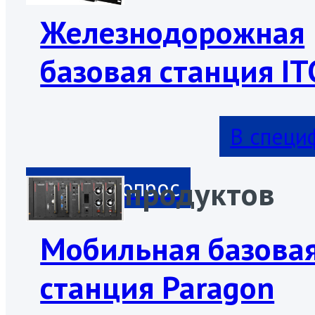
Железнодорожная
базовая станция IT
В специ
продуктов
Мобильная базова
станция Paragon