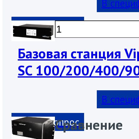
В специ
Базовая станция Vi
SC 100/200/400/9
В специ
Сравнение