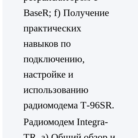
BaseR; f) Получение
практических
навыков по
подключению,
настройке и
использованию
радиомодема Т-96SR.
Радиомодем Integra-
ТR. a) Общий обзор и