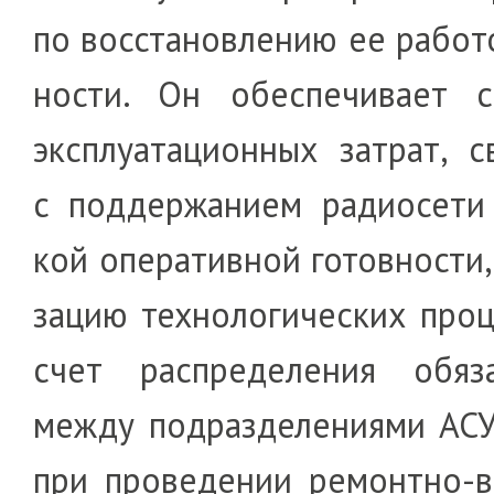
по восстанов­ле­нию ее ра­бо­­
ности. Он обеспечивает 
экс­п­луата­цион­ных за­трат, св
с поддер­жа­ни­ем радиосети
кой опе­ра­тив­ной готовности,
зацию тех­нолог­и­чес­ких про­
счет рас­п­ре­­де­ле­ния обяза
между подразделе­ни­я­ми АС
при про­ве­де­нии ремонтно-во