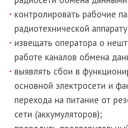
контролировать рабочие п
радио­тех­нической аппарату
извещать оператора о неш
работе ка­на­лов об­мена да
выявлять сбои в функцион
основ­ной электросети и фа
перехода на питание от ре­з
сети (аккумуляторов);