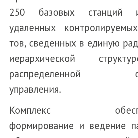
250 ба­зо­вых стан­ций
удаленных контро­лируемы
тов, све­денных в единую ра­ди
иерар­хи­чес­кой струк
распределенной си
управления.
Комплекс обеспеч
формирование и ве­де­ние па