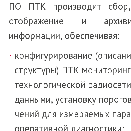
ПО ПТК производит сбор,
отображе­ние и архи­ви­
информации, обеспечивая:
конфигурирование (описан
структуры) ПТК мо­ниторинг
технологической радио­се­т
дан­ными, установку порого
че­ний для изме­ря­емых пара­
оператив­ной диагностики;