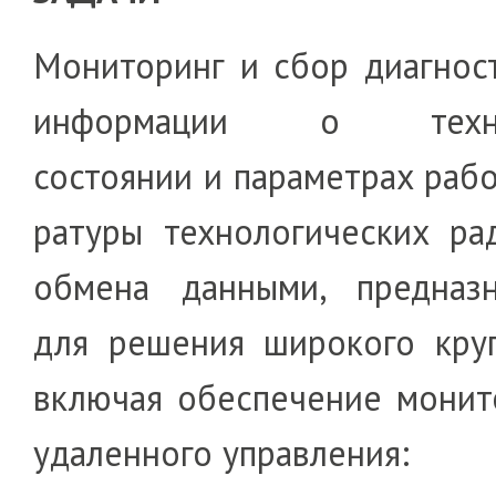
Мониторинг и сбор диагнос
инфор­ма­­ции о техн
состоянии и парамет­рах ра­бо
ра­туры тех­нологических ра
об­ме­на данными, предназ­н
для решения ши­ро­кого кру­
включая обе­с­пе­чение мони­т
уда­лен­ного управления: