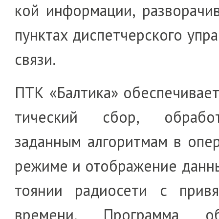
кой информации, разворачив
пунктах диспет­чер­ского упр
связи.
ПТК «Балтика» обеспечивает 
ти­чес­кий сбор, обра­бо
заданным алгорит­мам в опе
режи­ме и ото­бражение данны
то­я­нии радиосети с при­вя
времени. Программа об