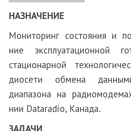
НАЗНАЧЕНИЕ
Мониторинг состояния и под
ние эксплуата­цион­ной го
стационарной техноло­ги­чес
дио­сети обмена данны
диапазона на радио­модема
нии Dataradio, Канада.
ЗАДАЧИ