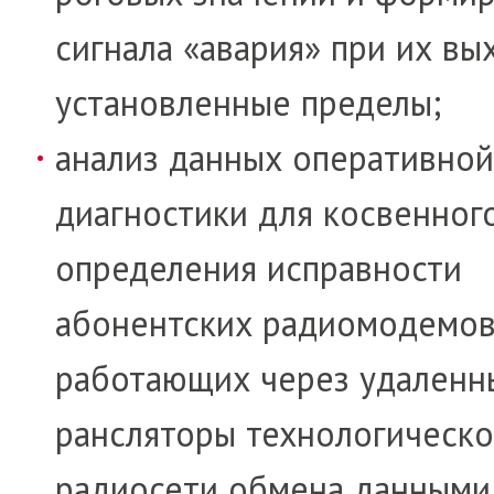
сиг­на­ла «ава­рия» при их вы
установленные пределы;
анализ данных оперативной
диагности­ки для кос­вен­ног
определения исправности
абонентских ра­дио­мо­демов
работающих через удаленн
ран­сляторы технологическ
радиосети обмена дан­­ными