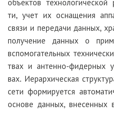
объектов технологической ра
ти, учет их ос­нащения апп
свя­зи и пере­да­чи данных, хр
полу­чение данных о при­м
вспо­мо­га­те­ль­ных техни­чес­к
т­вах и антенно-фидерных ус
вах. Ие­рар­хичес­кая стру­­кт
се­ти фор­ми­ру­е­тся автома­ти
ос­но­ве данных, вне­сен­ных 