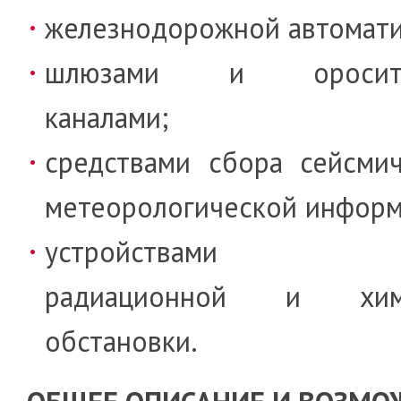
железнодорожной автомати
шлюзами и оросите
каналами;
средствами сбора сейсми
метео­ро­логи­ческой инфор
устройствами ан
радиационной и хи­ми
обстановки.