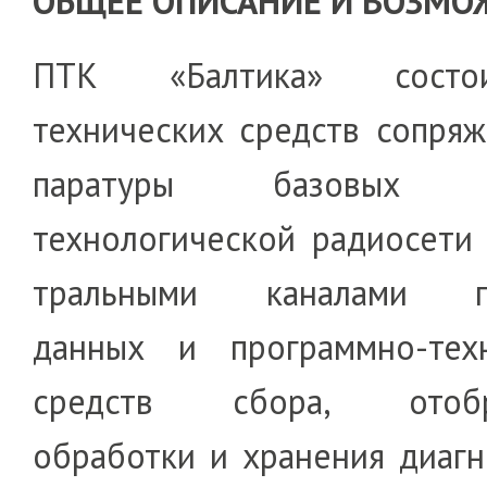
ОБЩЕЕ ОПИСАНИЕ И ВОЗМО
ПТК «Балтика» сост
технических средств сопря­ж
па­ра­туры базовых с
технологи­че­ской радиосети с
тральными каналами пе
данных и программно-тех
средств сбора, отобра­
обработки и хранения диагно