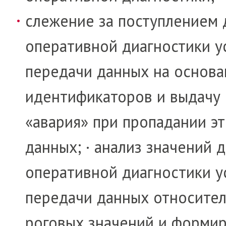
слежение за поступлением
оператив­ной диагностики у
пе­ре­дачи дан­ных на ос­но­ва
идентифи­каторов и выдачу 
«авария» при про­па­да­нии э
данных; · анализ значений 
опера­ти­в­ной диаг­но­с­тики
пе­ре­дачи дан­ных от­но­­си­­т
роговых значений и форми