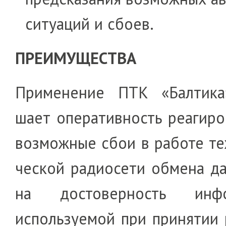
си­ту­а­ций и сбоев.
ПРЕИМУЩЕСТВА
Применение ПТК «Балтика
шает опе­ра­тивность реагир
во­з­­мож­ные сбои в работе т
чес­кой ра­дио­сети об­мена 
на досто­верность ин­фо
исполь­зуе­мой при при­ня­тии 