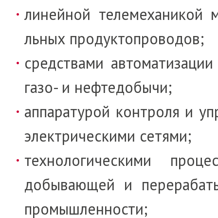
линейной теле­механикой ма
ль­ных про­дук­то­проводов;
средствами авто­ма­ти­заци
газо- и нефте­до­бычи;
аппаратурой контроля и уп
элек­т­ри­ческими сетями;
технологическими проце
добы­ваю­щей и перераба
промышленности;