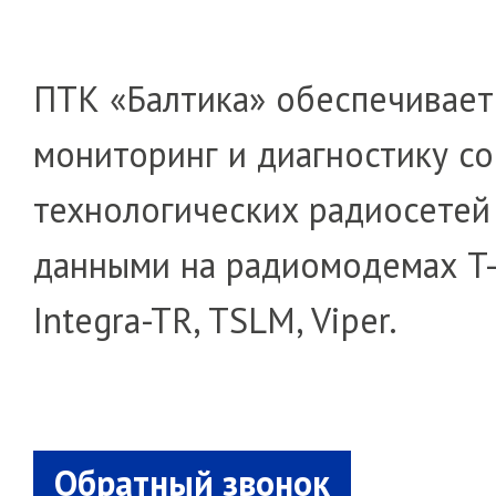
ПТК «Балтика» обес­пе­чи­вает
мониторинг и диагностику со
техно­ло­ги­­че­с­ких радио­сет
данными на радиомодемах T-
Integra-TR, TSLM, Viper.