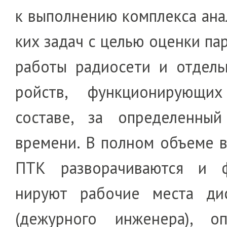
к выпол­не­нию комп­­лекса ана
ких задач с целью оценки па
работы радио­сети и отдель
ройств, функциони­рую­щ
составе, за оп­ределенный 
време­ни. В пол­ном объеме 
ПТК разво­ра­чи­ва­ются и ф
нируют рабочие места ди
(дежурного инженера), опе