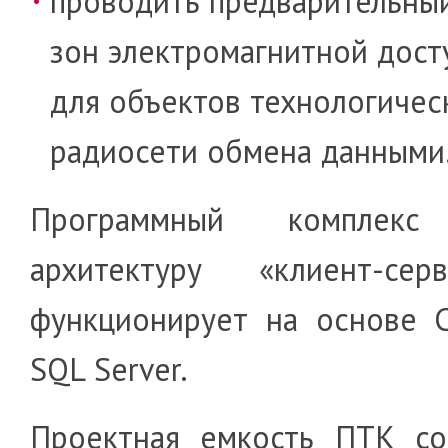
проводить предварительны
зон элек­т­ро­магнитной дос
для объек­тов техноло­ги­чес
радиосети обмена данными
Программный комплекс
архитектуру «клиент-се
функционирует на основе
SQL Server.
Проектная емкость ПТК со