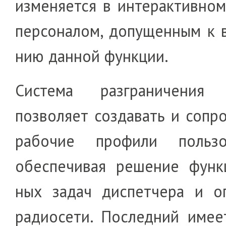
изменяется в интер­ак­ти­вно
пер­со­налом, до­пу­щенным к 
нию дан­ной функ­ции.
Система разграничения 
позво­ля­ет соз­да­вать и соп
рабочие профили по­льзо­в
обес­пе­чивая решение функц
ных задач диспетчера и о
радио­сети. Послед­ний име­