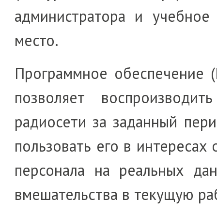
адми­ни­ст­­ра­тора и учебно
место.
Программное обеспечение 
позволяет вос­про­из­во­­ди
радио­се­ти за заданный пер
пользо­вать его в инте­ре­сах 
персо­на­ла на ре­а­ль­ных д
вмеша­тель­с­тва в текущую ра­­