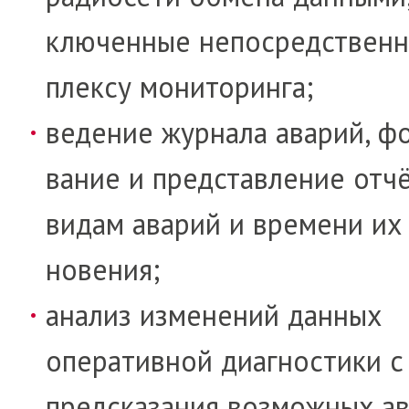
клю­ченные непосредст­вен­н
п­­лексу мони­то­ринга;
ведение журнала аварий, фо
ва­ние и представление отч
видам аварий и времени их
но­ве­ния;
анализ изменений данных
оперативной диаг­нос­ти­ки 
предсказания возможных ав