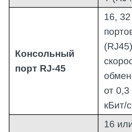
16, 32
порто
(RJ45)
Консольный
скоро
порт RJ-45
обмен
от 0,3
кБит/с
16 ил