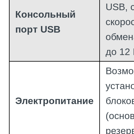
USB, 
Консольный
скоро
порт USB
обмен
до 12
Возмо
устан
Электропитание
блоко
(осно
резер