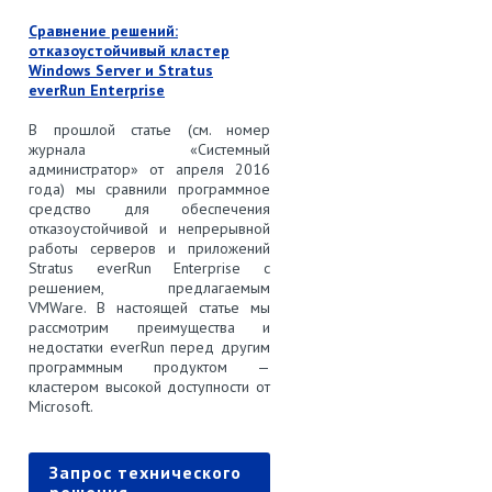
Сравнение решений:
отказоустойчивый кластер
Windows Server и Stratus
everRun Enterprise
В прошлой статье (см. номер
журнала «Системный
администратор» от апреля 2016
года) мы сравнили программное
средство для обеспечения
отказоустойчивой и непрерывной
работы серверов и приложений
Stratus everRun Enterprise с
решением, предлагаемым
VMWare. В настоящей статье мы
рассмотрим преимущества и
недостатки everRun перед другим
программным продуктом —
кластером высокой доступности от
Microsoft.
Запрос технического