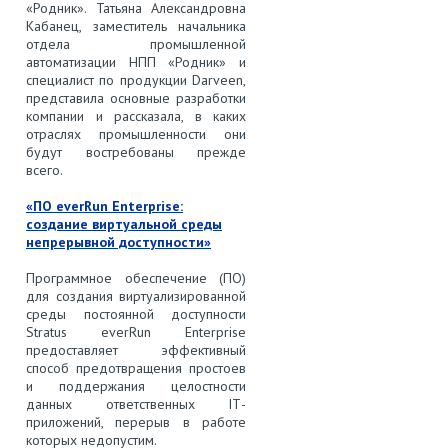
«Родник». Татьяна Александровна
Кабанец, заместитель начальника
отдела промышленной
автоматизации НПП «Родник» и
специалист по продукции Darveen,
представила основные разработки
компании и рассказала, в каких
отраслях промышленности они
будут востребованы прежде
всего.
«ПО everRun Enterprise:
создание виртуальной среды
непрерывной доступности»
Программное обеспечение (ПО)
для создания виртуализированной
среды постоянной доступности
Stratus everRun Enterprise
предоставляет эффективный
способ предотвращения простоев
и поддержания целостности
данных ответственных IТ-
приложений, перерыв в работе
которых недопустим.