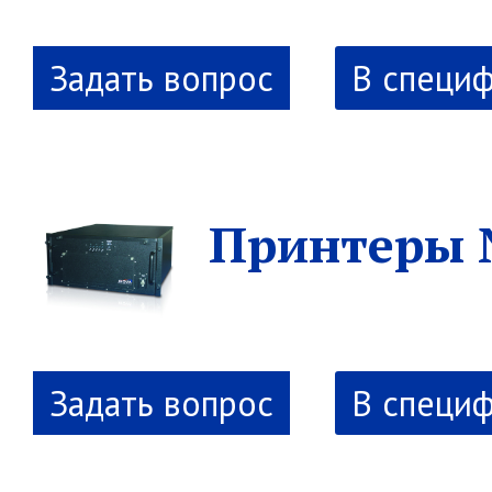
В специ
Принтеры 
В специ