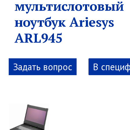
мультислотовый
ноутбук Ariesys
ARL945
В специ