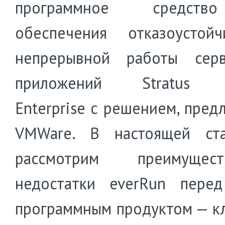
программное средст
обеспечения отказоустой
непрерывной работы сер
приложений Stratus e
Enterprise с решением, пред
VMWare. В настоящей ст
рассмотрим преимуще
недостатки everRun пере
программным продуктом — к