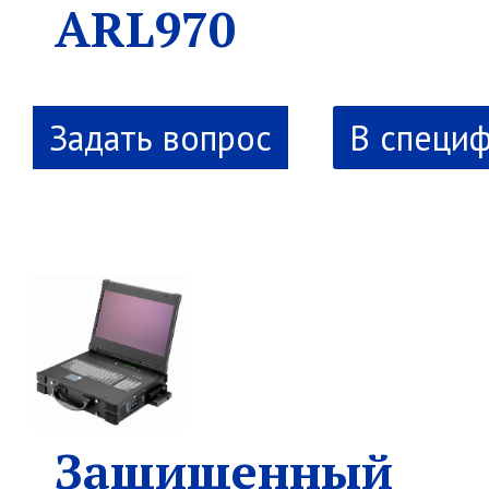
ARL970
В специ
Защищенный