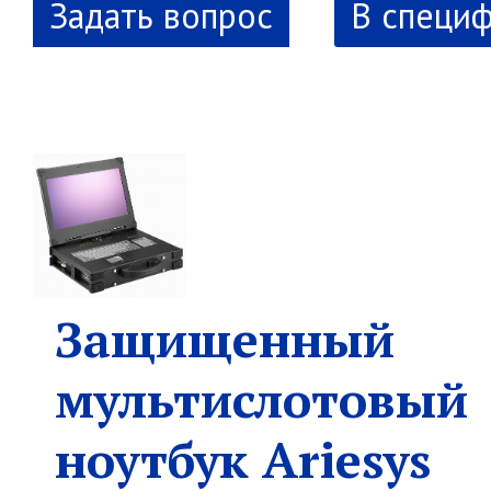
В специ
Защищенный
мультислотовый
ноутбук Ariesys