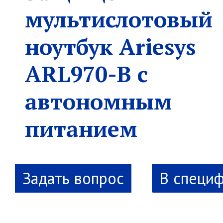
мультислотовый
ноутбук Ariesys
ARL970-B с
автономным
питанием
В специ