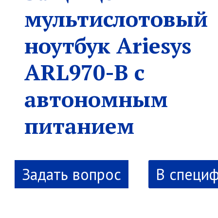
мультислотовый
ноутбук Ariesys
ARL970-B с
автономным
питанием
В специ