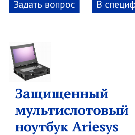
В специ
Защищенный
мультислотовый
ноутбук Ariesys