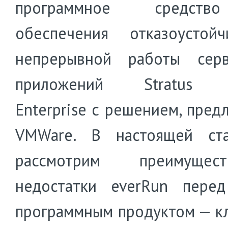
программное средст
обеспечения отказоустой
непрерывной работы сер
приложений Stratus e
Enterprise с решением, пред
VMWare. В настоящей ст
рассмотрим преимуще
недостатки everRun пере
программным продуктом — к