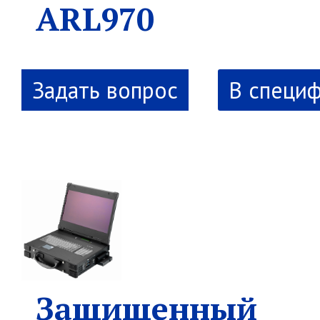
ARL970
В специ
Защищенный