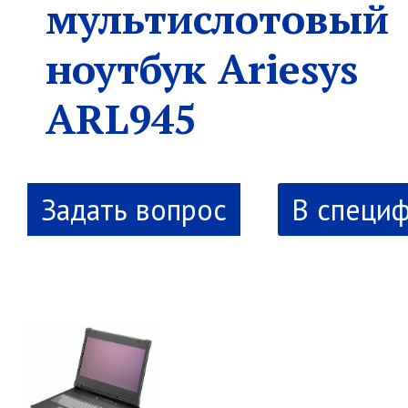
мультислотовый
ноутбук Ariesys
ARL945
В специ