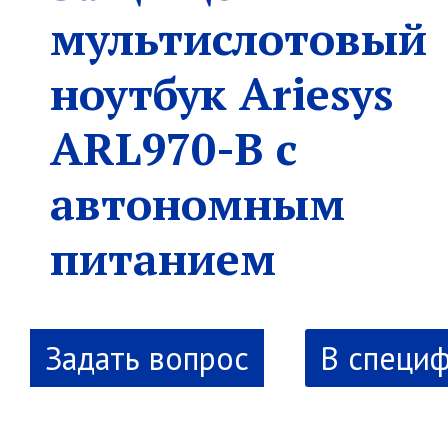
мультислотовый
ноутбук Ariesys
ARL970-B с
автономным
питанием
В специ