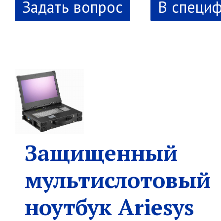
В специ
Защищенный
мультислотовый
ноутбук Ariesys