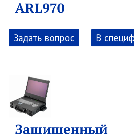
ARL970
В специ
Защищенный