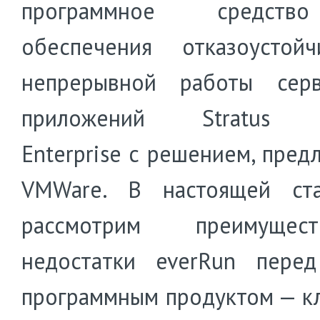
программное средст
обеспечения отказоустой
непрерывной работы сер
приложений Stratus e
Enterprise с решением, пред
VMWare. В настоящей ст
рассмотрим преимуще
недостатки everRun пере
программным продуктом — к