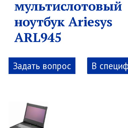
мультислотовый
ноутбук Ariesys
ARL945
В специ