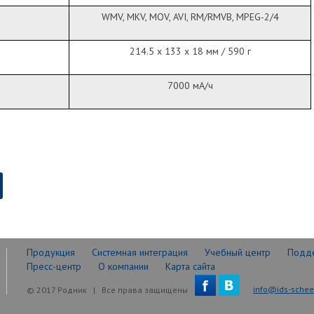
WMV, MKV, MOV, AVI, RM/RMVB, MPEG-2/4
214.5 х 133 х 18 мм / 590 г
7000 мА/ч
Продукция
Системная интеграция
Учебный центр
Подд
Пресс-центр
О компании
Карта сайта
info@ids-scheer
© 2017 Родник | Все права защищены