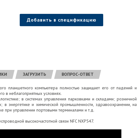
Добавить в спецификацию
ИКИ
ЗАГРУЗИТЬ
ВОПРОС-ОТВЕТ
ого планшетного компьютера полностью защищает его от падений и
его в неблагоприятных условиях.
логистике; в системах управления парковками и складами; розничной
х; в энергетике и химической промышленности, здравоохранении, на
кже при управлении портовыми терминалами и т.д.
еспроводной высокочастотной связи NFC NXP547.