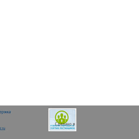
ержка
Сделано в
.ru