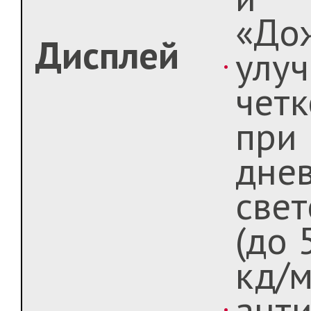
«До
Дисплей
улу
четк
при
дне
свет
(до 
кд/м
ант