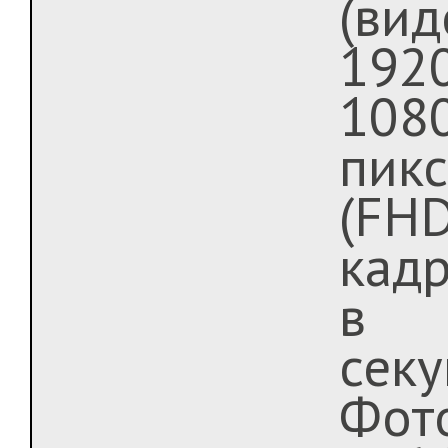
(вид
1920
108
пик
(FHD
кад
в
секу
Фот