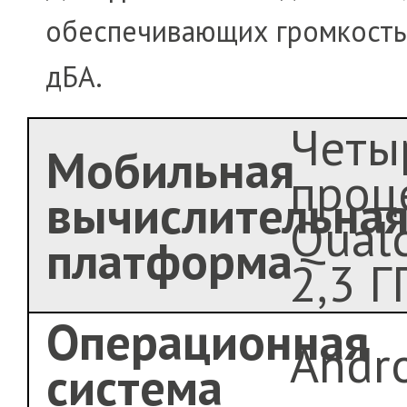
обеспечивающих громкость
дБА.
Четы
Мобильная
проц
вычислительна
Qual
платформа
2,3 Г
Операционная
Andro
система