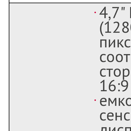
4,7"
(12
пикс
соо
сто
16:9
емк
сен
дисп