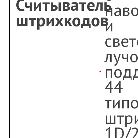
Считыватель
нав
штрихкодов
и
све
луч
под
44
тип
штр
1D/