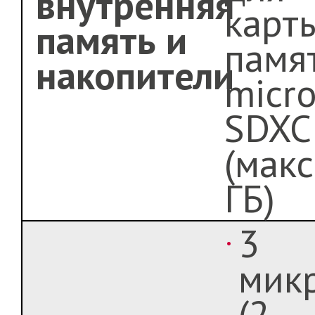
внутренняя
карт
память и
памя
накопители
micr
SDXC
(макс
ГБ)
3
мик
(2