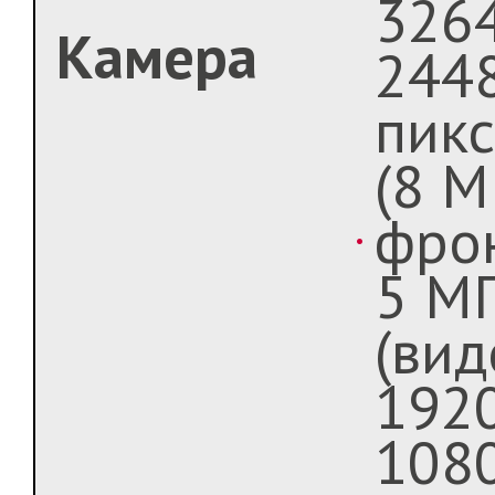
3264
Камера
244
пик
(8 М
фрон
5 М
(вид
1920
108