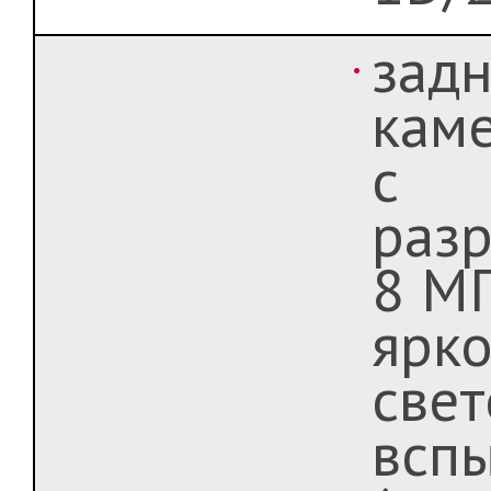
задн
кам
с
раз
8 М
ярк
све
всп