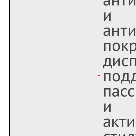
и
ант
пок
дис
под
пасс
и
акти
стил