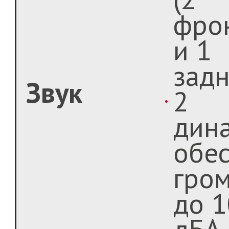
фро
и 1
задн
Звук
2
дина
обе
гром
до 
дБА