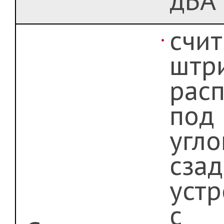
счит
штр
рас
под
угл
сзад
устр
с