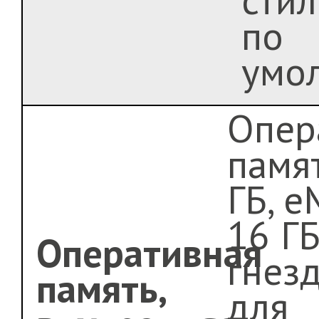
по
умо
Опер
памя
ГБ, 
16 ГБ
Оперативная
гнез
память,
для