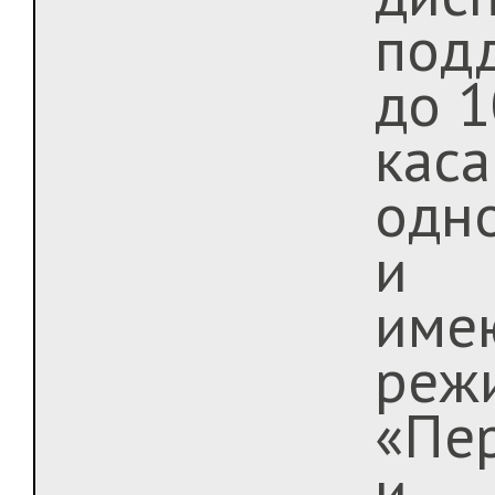
под
до 1
кас
одн
и
име
реж
«Пе
и