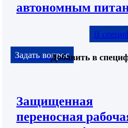
автономным пита
В специ
Добавить в специ
Защищенная
переносная рабоча