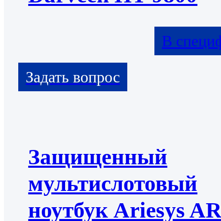
В специ
Защищенный
мультислотовый
ноутбук Ariesys A