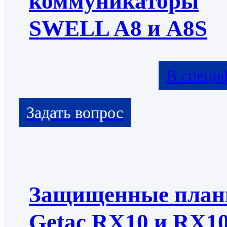
коммуникаторы
SWELL A8 и A8S
В специ
Защищенные пла
Getac RX10 и RX1