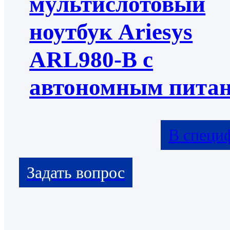
мультислотовый
ноутбук Ariesys
ARL980-B с
автономным пита
В специ