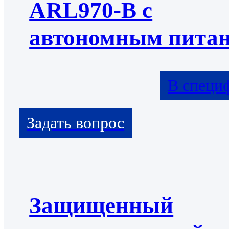
ARL970-B с
автономным пита
В специ
Защищенный