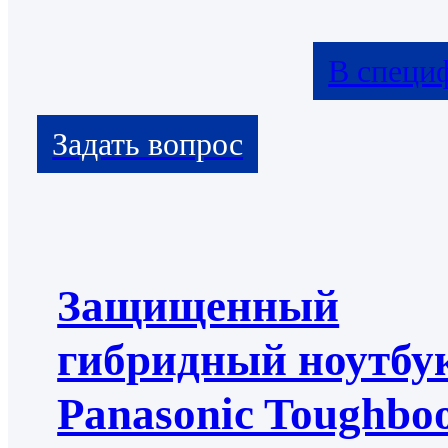
В специ
Защищенный
гибридный ноутбу
Panasonic Toughbo