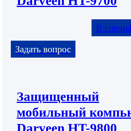
Darveen HT-9700
В специ
Защищенный
мобильный компь
Darveen HT-9800