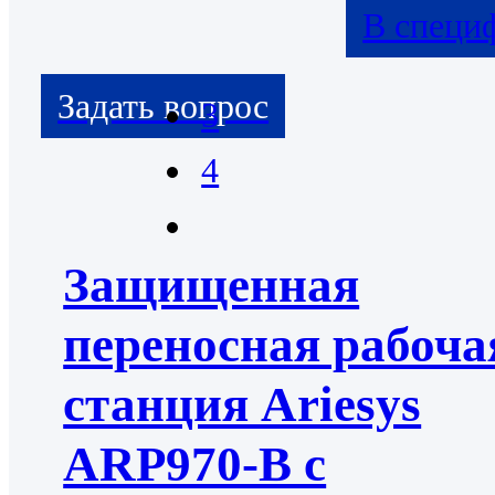
В специ
3
4
Защищенная
переносная рабоча
станция Ariesys
ARP970-B с