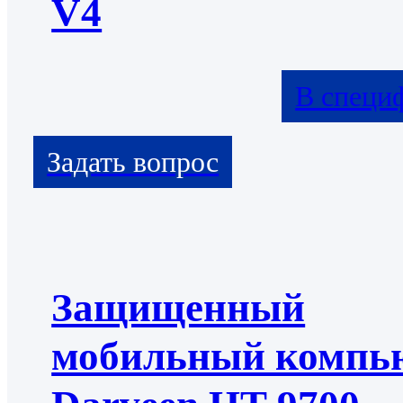
V4
В специ
Защищенный
мобильный компь