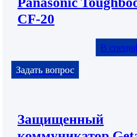
Panasonic Toughbo
CF-20
В специ
Защищенный
коммуникатор Get