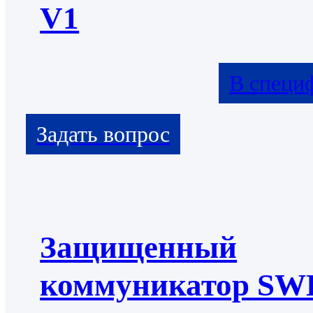
V1
В специ
Защищенный
коммуникатор S