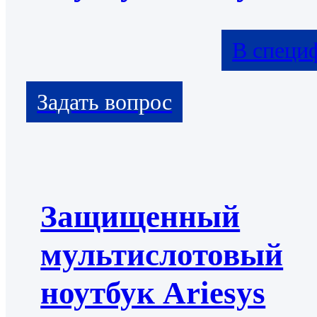
В специ
Защищенный
мультислотовый
ноутбук Ariesys