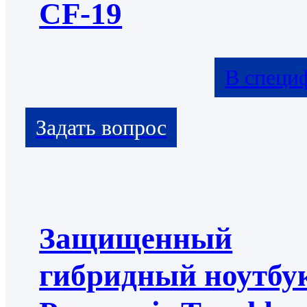
CF-19
В специ
Защищенный
гибридный ноутбу