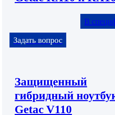
В специ
Защищенный
гибридный ноутбу
Getac V110