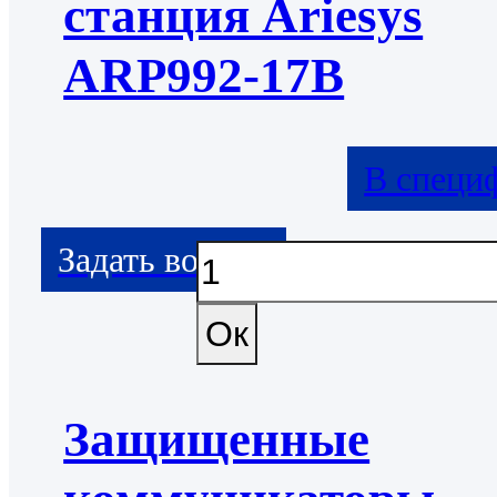
станция Ariesys
ARP992-17B
В специ
Защищенные