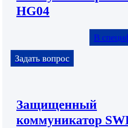
HG04
В специ
Защищенный
коммуникатор S