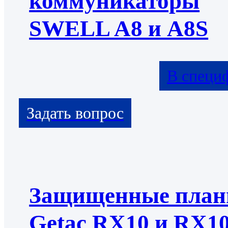
коммуникаторы
SWELL A8 и A8S
В специ
Защищенные пла
Getac RX10 и RX1