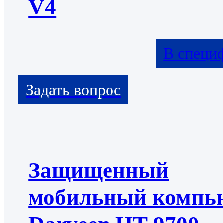
V4
В специ
Защищенный
мобильный компь