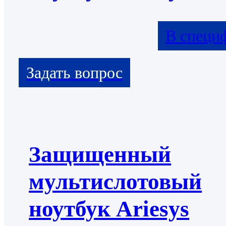
В специ
Защищенный
мультислотовый
ноутбук Ariesys