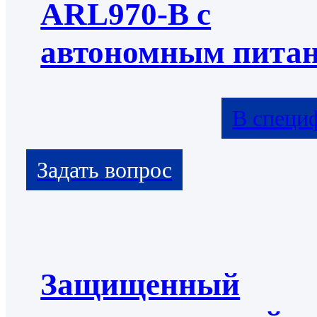
ARL970-B с
автономным пита
В специ
Защищенный