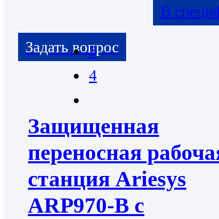
В специ
3
4
Защищенная
переносная рабоча
станция Ariesys
ARP970-B с