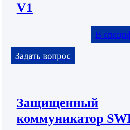
V1
В специ
Защищенный
коммуникатор S