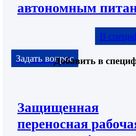
автономным пита
В специ
Добавить в специ
Защищенная
переносная рабоча