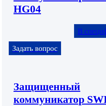
HG04
В специ
Защищенный
коммуникатор S