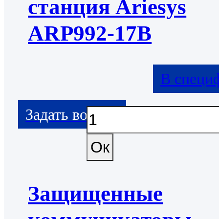
станция Ariesys
ARP992-17B
В специ
Защищенные