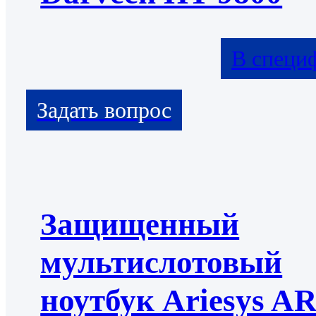
В специ
Защищенный
мультислотовый
ноутбук Ariesys A