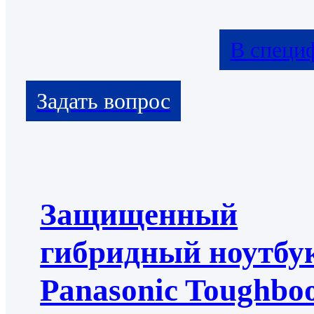
В специ
Защищенный
гибридный ноутбу
Panasonic Toughbo