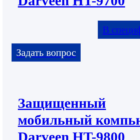
Darveen HT-9700
В специ
Защищенный
мобильный компь
Darveen HT-9800