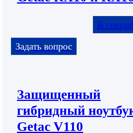
В специ
Защищенный
гибридный ноутбу
Getac V110