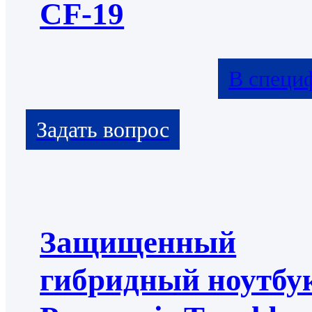
CF-19
В специ
Защищенный
гибридный ноутбу