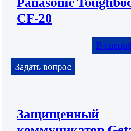
Panasonic Toughbo
CF-20
В специ
Защищенный
коммуникатор Get