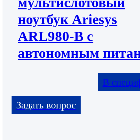
мультислотовый
ноутбук Ariesys
ARL980-B с
автономным пита
В специ