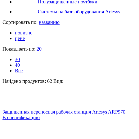
Полузащищенные ноутбуки
Системы на базе оборудования Ariesys
Сортировать по:
названию
новизне
цене
Показывать по:
20
30
40
Все
Найдено продуктов: 62
Вид:
Защищенная переносная рабочая станция Ariesys ARP970
В спецификацию