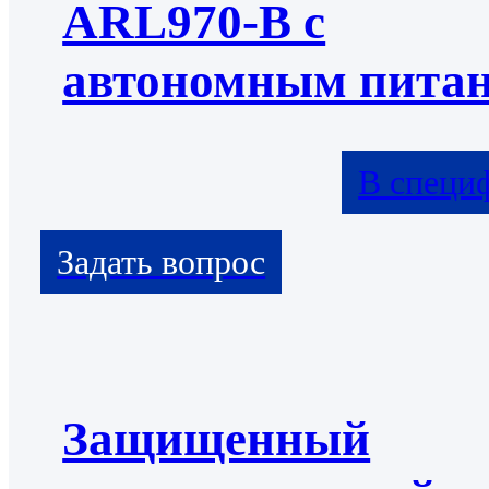
ARL970-B с
автономным пита
В специ
Защищенный