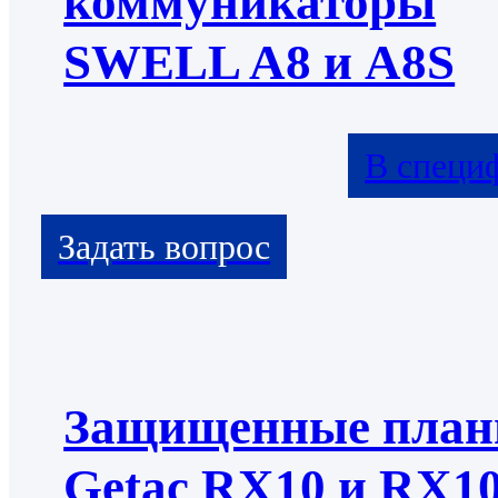
коммуникаторы
SWELL A8 и A8S
В специ
Защищенные пла
Getac RX10 и RX1