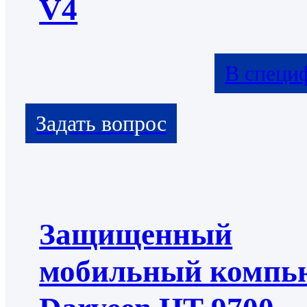
V4
В специ
Защищенный
мобильный компь