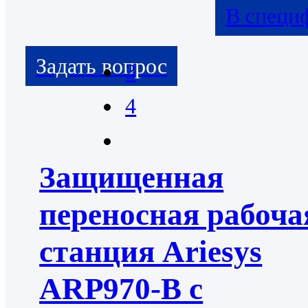
В специ
3
4
Защищенная
переносная рабоча
станция Ariesys
ARP970-B с