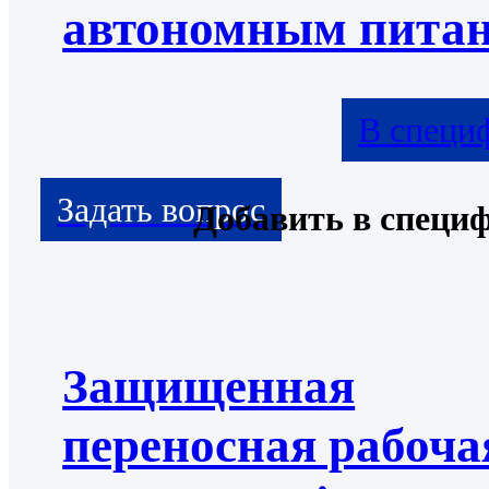
автономным пита
В специ
Добавить в специ
Защищенная
переносная рабоча