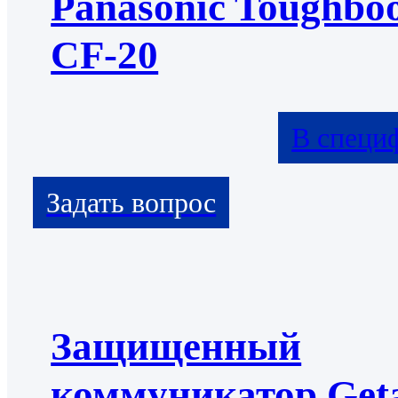
Panasonic Toughbo
CF-20
В специ
Защищенный
коммуникатор Get