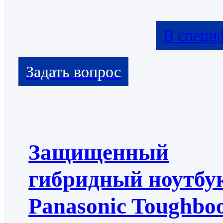
В специ
Защищенный
гибридный ноутбу
Panasonic Toughbo