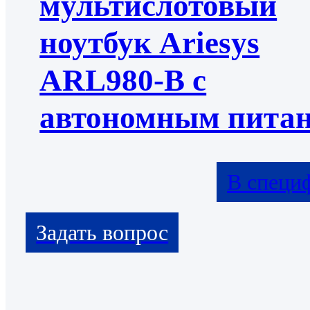
мультислотовый
ноутбук Ariesys
ARL980-B с
автономным пита
В специ