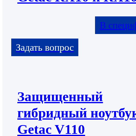
В специ
Защищенный
гибридный ноутбу
Getac V110