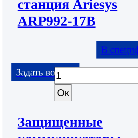
станция Ariesys
ARP992-17B
В специ
Защищенные