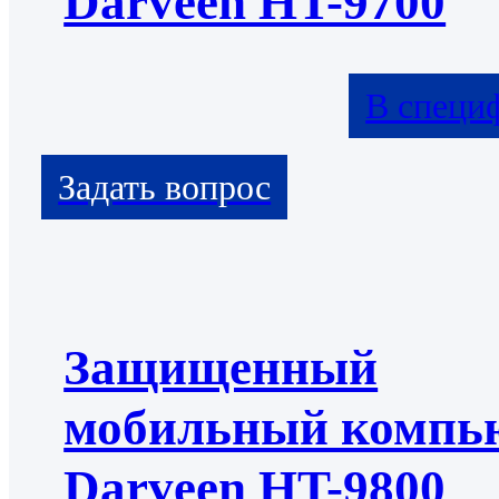
Darveen HT-9700
В специ
Защищенный
мобильный компь
Darveen HT-9800