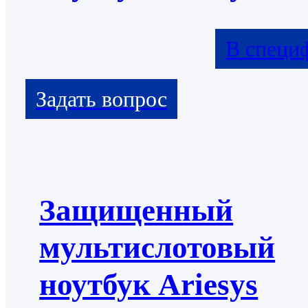
В специ
Защищенный
мультислотовый
ноутбук Ariesys