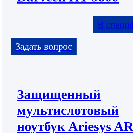
В специ
Защищенный
мультислотовый
ноутбук Ariesys A