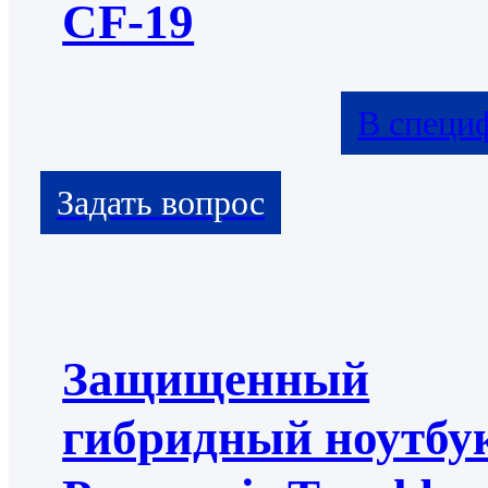
CF-19
В специ
Защищенный
гибридный ноутбу