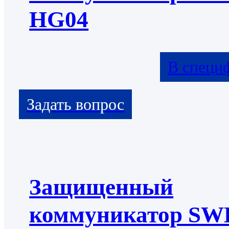
HG04
В специ
Защищенный
коммуникатор S