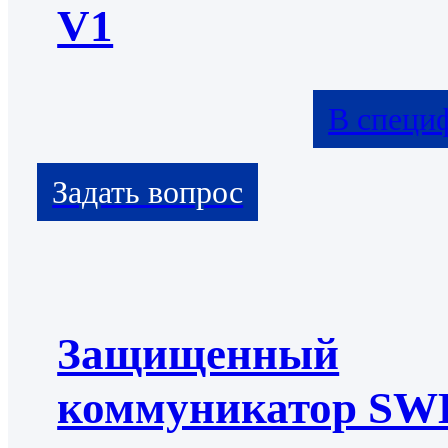
V1
В специ
Защищенный
коммуникатор S