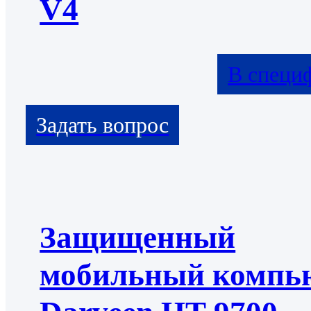
V4
В специ
Защищенный
мобильный компь