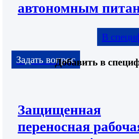
автономным пита
В специ
Добавить в специ
Защищенная
переносная рабоча