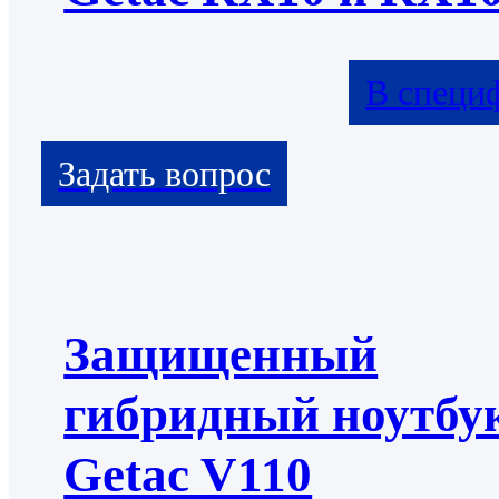
В специ
Защищенный
гибридный ноутбу
Getac V110