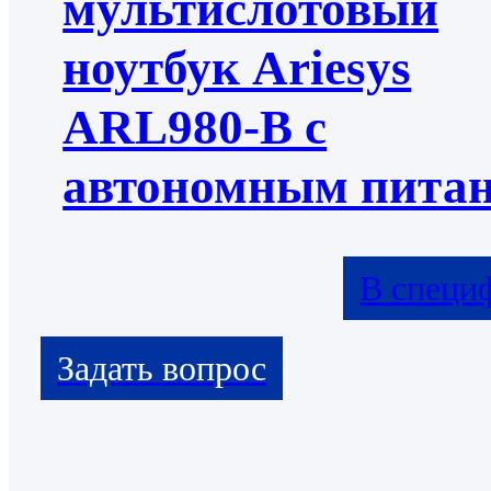
мультислотовый
ноутбук Ariesys
ARL980-B с
автономным пита
В специ