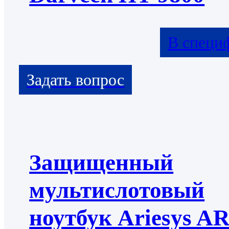
В специ
Защищенный
мультислотовый
ноутбук Ariesys A