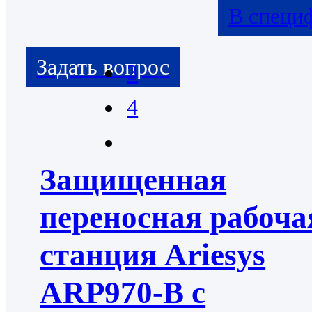
В специ
3
4
Защищенная
переносная рабоча
станция Ariesys
ARP970-B с