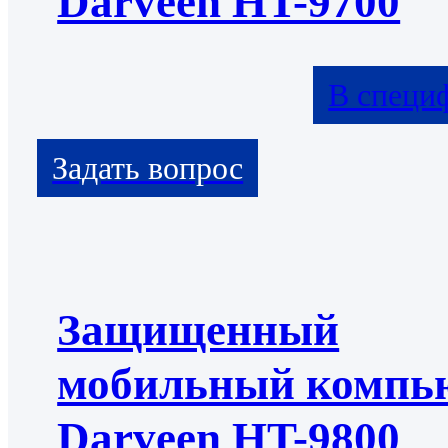
Darveen HT-9700
В специ
Защищенный
мобильный компь
Darveen HT-9800