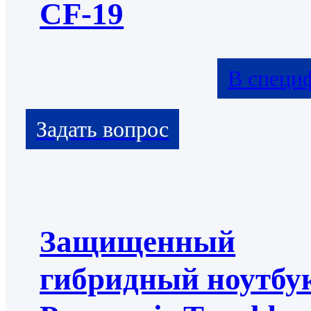
CF-19
В специ
Защищенный
гибридный ноутбу