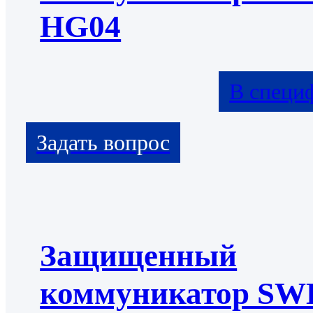
HG04
В специ
Защищенный
коммуникатор S