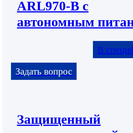
ARL970-B с
автономным пита
В специ
Защищенный