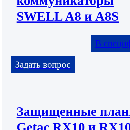
коммуникаторы
SWELL A8 и A8S
В специ
Защищенные пла
Getac RX10 и RX1