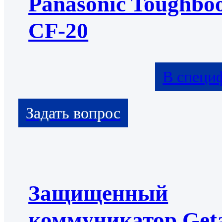
Panasonic Toughbo
CF-20
В специ
Защищенный
коммуникатор Get