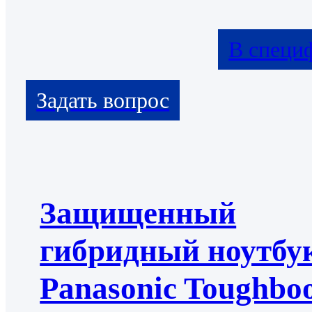
В специ
Защищенный
гибридный ноутбу
Panasonic Toughbo