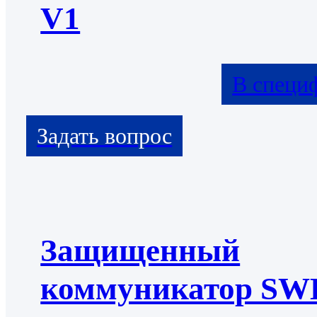
V1
В специ
Защищенный
коммуникатор S