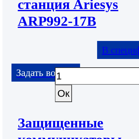
станция Ariesys
ARP992-17B
В специ
Защищенные