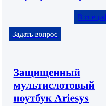
В специ
Защищенный
мультислотовый
ноутбук Ariesys