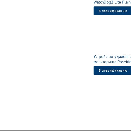
WatchDog2 Lite Plain
В спецификацию
Устройство удаленн
мониторинга Poseid
В спецификацию