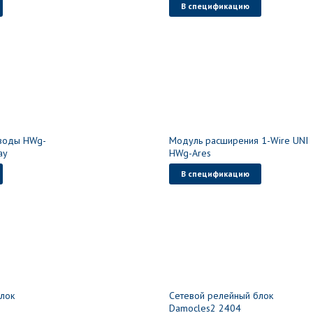
В спецификацию
 воды HWg-
Модуль расширения 1-Wire UNI
ay
HWg-Ares
В спецификацию
лок
Сетевой релейный блок
Damocles2 2404