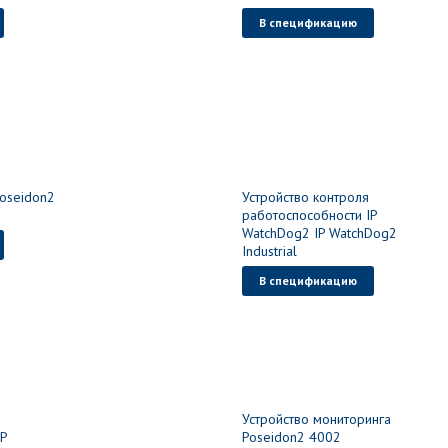
В спецификацию
Poseidon2
Устройство контроля
работоспособности IP
WatchDog2 IP WatchDog2
Industrial
В спецификацию
Устройство мониторинга
IP
Poseidon2 4002