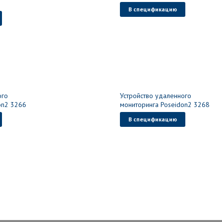
В спецификацию
ого
Устройство удаленного
on2 3266
мониторинга Poseidon2 3268
В спецификацию