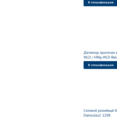
В спецификацию
Детектор протечек
WLD / HWg-WLD Rel
В спецификацию
Сетевой релейный б
Damocles2 1208