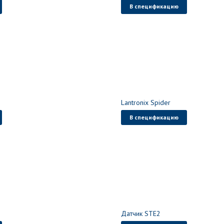
В спецификацию
Lantronix Spider
В спецификацию
Датчик STE2