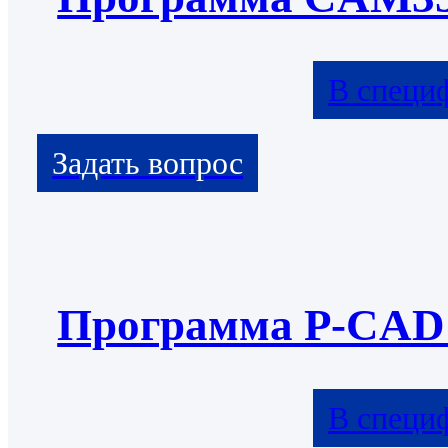
В специ
Программа P-CAD
В специ