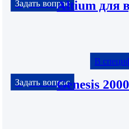
Altium для 
В специ
Genesis 200