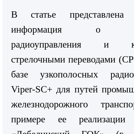
В статье представлена 
информация о Си
радиоуправления и ко
стрелочными переводами (С
базе узкополосных радио
Viper-SC+ для путей промы
железнодорожного трансп
примере ее реализаци
«Лебединский ГОК» (г. 