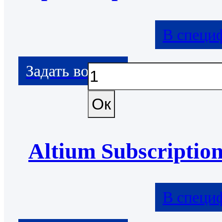
В специ
Altium Subscriptio
В специ