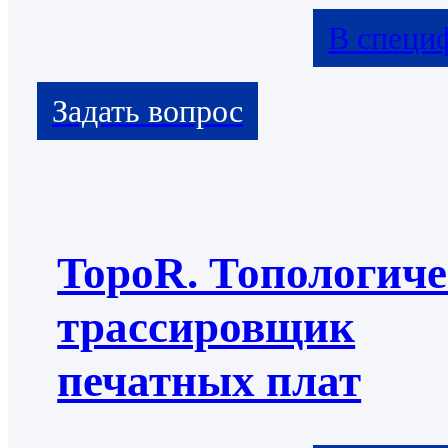
В специ
TopoR. Топологич
трассировщик
печатных плат