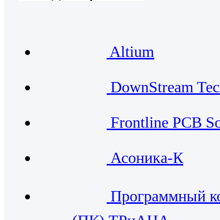
Altium
DownStream Tec
Frontline PCB So
Асоника-К
Программный к