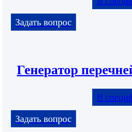
В специ
Генератор перечне
В специ