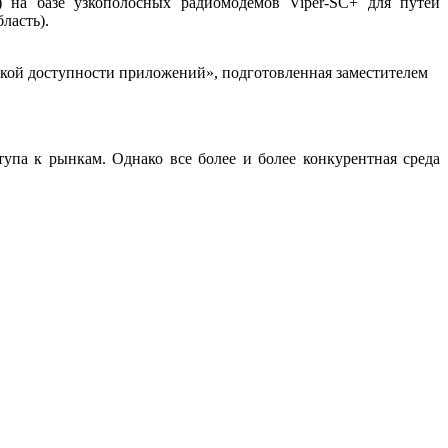
 на базе узкополосных радиомодемов Viper-SC+ для путей
ласть).
кой доступности приложений», подготовленная заместителем
упа к рынкам. Однако все более и более конкурентная среда