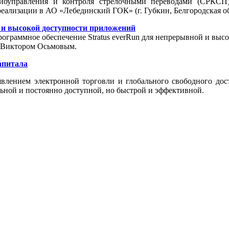
диоуправления и контроля стрелочными переводами (СРКСП)
еализации в АО «Лебединский ГОК» (г. Губкин, Белгородская об
й и высокой доступности приложений
граммное обеспечение Stratus everRun для непрерывной и высо
» Виктором Осьмовым.
апитала
явлением электронной торговли и глобального свободного дост
льной и постоянно доступной, но быстрой и эффективной.