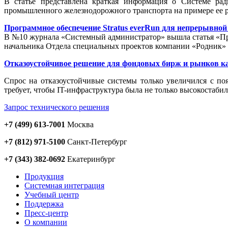
В статье представлена краткая информация о Системе ра
промышленного железнодорожного транспорта на примере ее р
Программное обеспечение Stratus everRun для непрерывно
В №10 журнала «Системный администратор» вышла статья «Про
начальника Отдела специальных проектов компании «Родник
Отказоустойчивое решение для фондовых бирж и рынков к
Cпрос на отказоустойчивые системы только увеличился с по
требует, чтобы IT-инфраструктура была не только высокостаби
Запрос технического решения
+7 (499) 613-7001
Москва
+7 (812) 971-5100
Санкт-Петербург
+7 (343) 382-0692
Екатеринбург
Продукция
Системная интеграция
Учебный центр
Поддержка
Пресс-центр
О компании