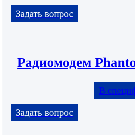
Радиомодем Phant
В специ