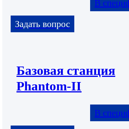
В специ
Базовая станция
Phantom-II
В специ