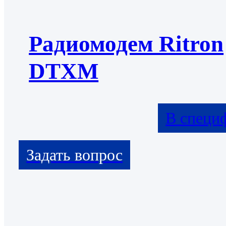
Радиомодем Ritron
DTXM
В специ