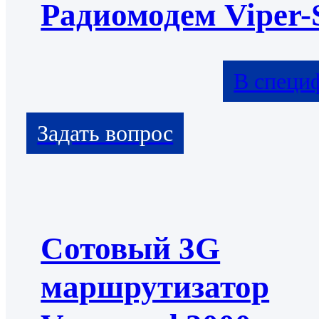
Радиомодем Viper
В специ
Сотовый 3G
маршрутизатор