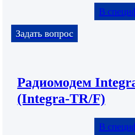
В специ
Радиомодем Integr
(Integra-TR/F)
В специ