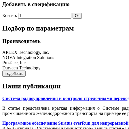
Добавить в спецификацию
Кол-во:
Подбор по параметрам
Производитель
APLEX Technology, Inc.
NOVA Integration Solutions
Pro-face, Inc.
Darveen Technology
Наши публикации
Система радиоуправления и контроля стрелочными перевод
В статье представлена краткая информация о Системе ра
промышленного железнодорожного транспорта на примере ее р
Программное обеспечение Stratus everRun для непрерывно
В №10 журнала «Системный администратор» вышла статья «Про