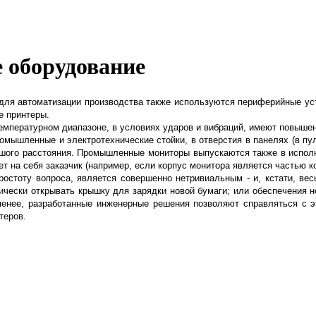
 оборудование
ля автоматизации производства также используются периферийные устро
е принтеры.
мпературном диапазоне, в условиях ударов и вибраций, имеют повышен
ромышленные и электротехнические стойки,
в отверстия в панелях (в п
шого расстояния. Промышленные мониторы выпускаются также в исполнен
рет на себя заказчик (например, если корпус монитора является частью 
ростоту вопроса, является совершенно
нетривиальным - и, кстати, ве
ически открывать крышку для зарядки новой бумаги; или обеспечения н
менее, разработанные инженерные решения позволяют справляться с э
теров.