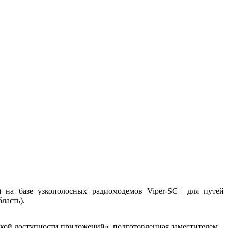
 на базе узкополосных радиомодемов Viper-SC+ для путей
ласть).
кой доступности приложений», подготовленная заместителем