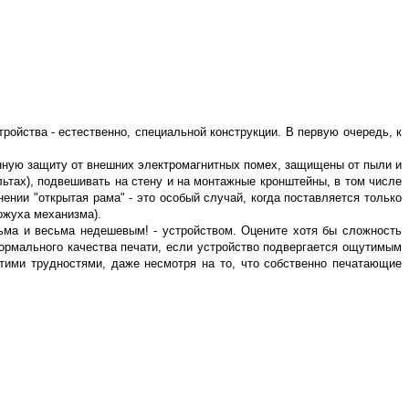
йства - естественно, специальной конструкции. В первую очередь, к
ную защиту от внешних электромагнитных помех, защищены от пыли и
ультах), подвешивать на стену и на монтажные кронштейны, в том числе
ии "открытая рама" - это особый случай, когда поставляется только
кожуха механизма).
сьма и весьма недешевым! - устройством. Оцените хотя бы сложность
ормального качества печати, если устройство подвергается ощутимым
тими трудностями, даже несмотря на то, что собственно печатающие