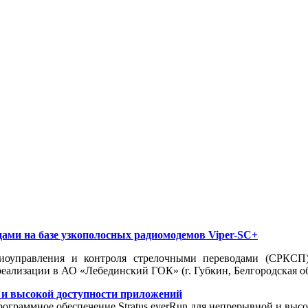
ами на базе узкополосных радиомодемов Viper-SC+
диоуправления и контроля стрелочными переводами (СРКСП)
еализации в АО «Лебединский ГОК» (г. Губкин, Белгородская об
й и высокой доступности приложений
граммное обеспечение Stratus everRun для непрерывной и высо