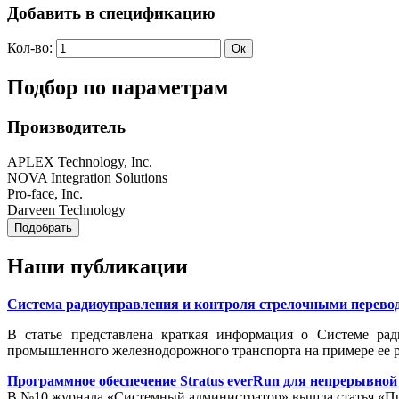
Добавить в спецификацию
Кол-во:
Подбор по параметрам
Производитель
APLEX Technology, Inc.
NOVA Integration Solutions
Pro-face, Inc.
Darveen Technology
Наши публикации
Система радиоуправления и контроля стрелочными перевод
В статье представлена краткая информация о Системе ра
промышленного железнодорожного транспорта на примере ее р
Программное обеспечение Stratus everRun для непрерывно
В №10 журнала «Системный администратор» вышла статья «Про