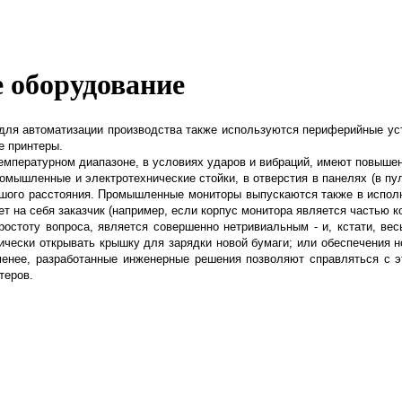
 оборудование
ля автоматизации производства также используются периферийные устро
е принтеры.
мпературном диапазоне, в условиях ударов и вибраций, имеют повышен
ромышленные и электротехнические стойки,
в отверстия в панелях (в п
шого расстояния. Промышленные мониторы выпускаются также в исполнен
рет на себя заказчик (например, если корпус монитора является частью 
ростоту вопроса, является совершенно
нетривиальным - и, кстати, ве
ически открывать крышку для зарядки новой бумаги; или обеспечения н
менее, разработанные инженерные решения позволяют справляться с э
теров.