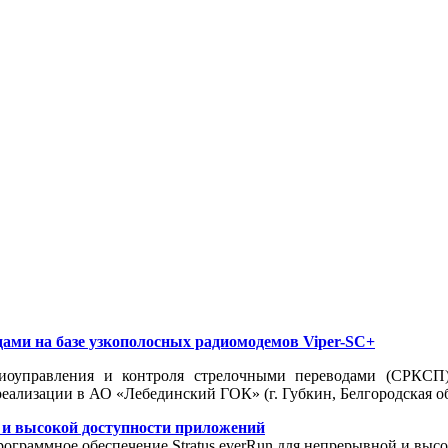
ами на базе узкополосных радиомодемов Viper-SC+
диоуправления и контроля стрелочными переводами (СРКСП)
еализации в АО «Лебединский ГОК» (г. Губкин, Белгородская об
й и высокой доступности приложений
граммное обеспечение Stratus everRun для непрерывной и высо