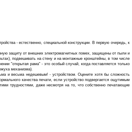
йства - естественно, специальной конструкции. В первую очередь, к
ную защиту от внешних электромагнитных помех, защищены от пыли и
ультах), подвешивать на стену и на монтажные кронштейны, в том числе
ии "открытая рама" - это особый случай, когда поставляется только
кожуха механизма).
сьма и весьма недешевым! - устройством. Оцените хотя бы сложность
ормального качества печати, если устройство подвергается ощутимым
тими трудностями, даже несмотря на то, что собственно печатающие