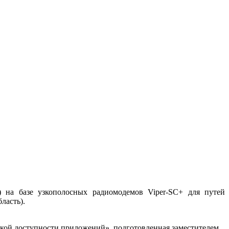
 на базе узкополосных радиомодемов Viper-SC+ для путей
ласть).
кой доступности приложений», подготовленная заместителем