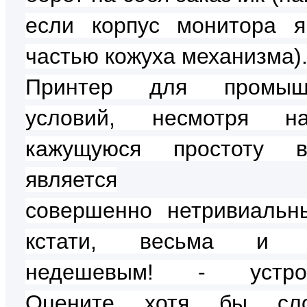
если корпус монитора я
частью кожуха механизма)
Принтер для промыш
условий, несмотря 
кажущуюся простоту во
является
совершенно
нетривиальн
кстати, весьма и 
недешевым! - устрой
Оцените хотя бы сло