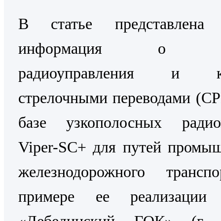
В статье представлена 
информация о Си
радиоуправления и ко
стрелочными переводами (С
базе узкополосных радио
Viper-SC+ для путей промы
железнодорожного трансп
примере ее реализаци
«Лебединский ГОК» (г. 