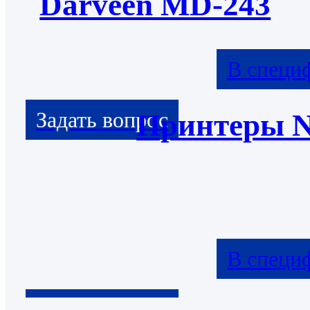
Darveen MD-243
В специ
Принтеры 
В специ