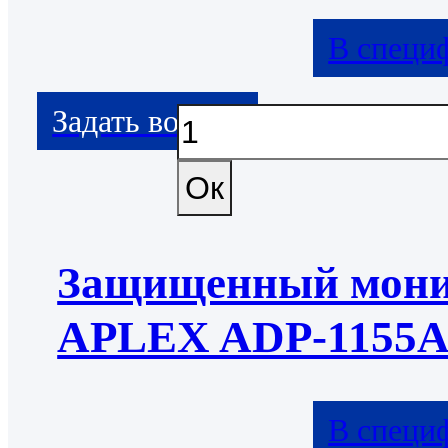
В специ
Защищенный мони
APLEX ADP-1155
В специ