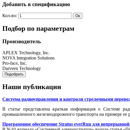
Добавить в спецификацию
Кол-во:
Подбор по параметрам
Производитель
APLEX Technology, Inc.
NOVA Integration Solutions
Pro-face, Inc.
Darveen Technology
Наши публикации
Система радиоуправления и контроля стрелочными перевод
В статье представлена краткая информация о Системе ра
промышленного железнодорожного транспорта на примере ее р
Программное обеспечение Stratus everRun для непрерывно
В №10 журнала «Системный администратор» вышла статья «Про