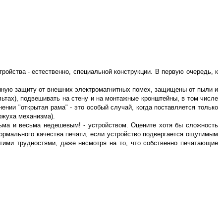
йства - естественно, специальной конструкции. В первую очередь, к
ную защиту от внешних электромагнитных помех, защищены от пыли и
ультах), подвешивать на стену и на монтажные кронштейны, в том числе
ии "открытая рама" - это особый случай, когда поставляется только
кожуха механизма).
сьма и весьма недешевым! - устройством. Оцените хотя бы сложность
ормального качества печати, если устройство подвергается ощутимым
тими трудностями, даже несмотря на то, что собственно печатающие