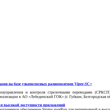
ами на базе узкополосных радиомодемов Viper-SC+
диоуправления и контроля стрелочными переводами (СРКСП)
еализации в АО «Лебединский ГОК» (г. Губкин, Белгородская об
й и высокой доступности приложений
граммное обеспечение Stratus everRun для непрерывной и высо