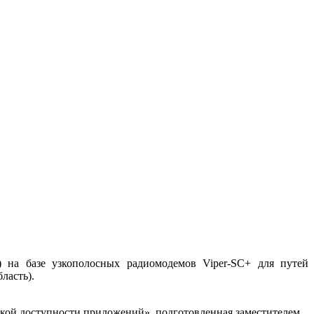
 на базе узкополосных радиомодемов Viper-SC+ для путей
ласть).
кой доступности приложений», подготовленная заместителем