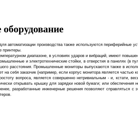
 оборудование
ля автоматизации производства также используются периферийные устро
е принтеры.
мпературном диапазоне, в условиях ударов и вибраций, имеют повышен
ромышленные и электротехнические стойки,
в отверстия в панелях (в п
шого расстояния. Промышленные мониторы выпускаются также в исполнен
рет на себя заказчик (например, если корпус монитора является частью 
ростоту вопроса, является совершенно
нетривиальным - и, кстати, ве
ически открывать крышку для зарядки новой бумаги; или обеспечения н
менее, разработанные инженерные решения позволяют справляться с э
теров.