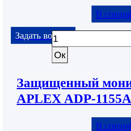
В специ
Защищенный мони
APLEX ADP-1155
В специ