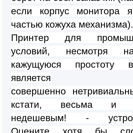
если корпус монитора я
частью кожуха механизма)
Принтер для промыш
условий, несмотря 
кажущуюся простоту во
является
совершенно
нетривиальн
кстати, весьма и 
недешевым! - устрой
Оцените хотя бы сло