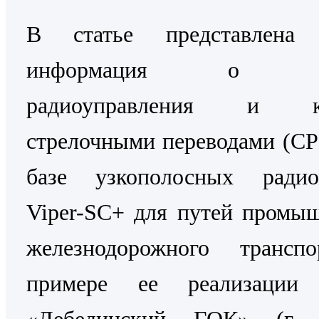
В статье представлена 
информация о Си
радиоуправления и ко
стрелочными переводами (С
базе узкополосных радио
Viper-SC+ для путей промы
железнодорожного трансп
примере ее реализаци
«Лебединский ГОК» (г. 