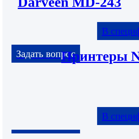
Darveen MD-243
В специ
Принтеры 
В специ