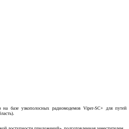
 на базе узкополосных радиомодемов Viper-SC+ для путей
ласть).
кой доступности приложений», подготовленная заместителем