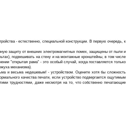
йства - естественно, специальной конструкции. В первую очередь, к
ную защиту от внешних электромагнитных помех, защищены от пыли и
ультах), подвешивать на стену и на монтажные кронштейны, в том числе
ии "открытая рама" - это особый случай, когда поставляется только
кожуха механизма).
сьма и весьма недешевым! - устройством. Оцените хотя бы сложность
ормального качества печати, если устройство подвергается ощутимым
тими трудностями, даже несмотря на то, что собственно печатающие