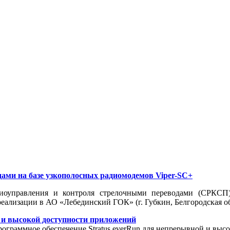
ами на базе узкополосных радиомодемов Viper-SC+
диоуправления и контроля стрелочными переводами (СРКСП)
еализации в АО «Лебединский ГОК» (г. Губкин, Белгородская об
й и высокой доступности приложений
граммное обеспечение Stratus everRun для непрерывной и высо