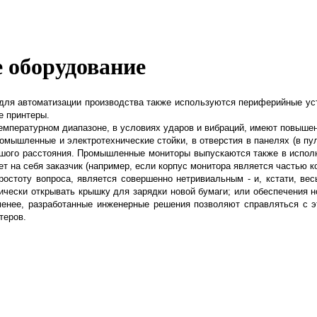
 оборудование
ля автоматизации производства также используются периферийные устро
е принтеры.
мпературном диапазоне, в условиях ударов и вибраций, имеют повышен
ромышленные и электротехнические стойки,
в отверстия в панелях (в п
шого расстояния. Промышленные мониторы выпускаются также в исполнен
рет на себя заказчик (например, если корпус монитора является частью 
ростоту вопроса, является совершенно
нетривиальным - и, кстати, ве
ически открывать крышку для зарядки новой бумаги; или обеспечения н
менее, разработанные инженерные решения позволяют справляться с э
теров.