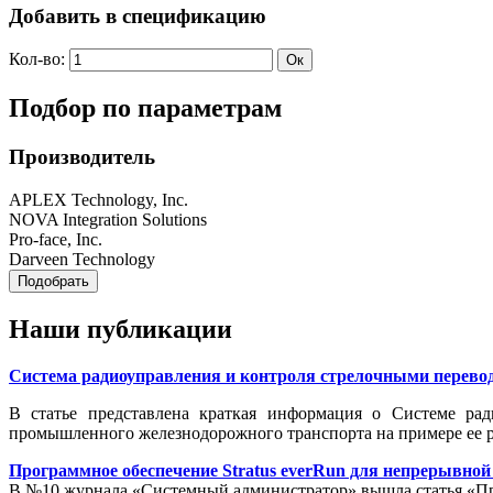
Добавить в спецификацию
Кол-во:
Подбор по параметрам
Производитель
APLEX Technology, Inc.
NOVA Integration Solutions
Pro-face, Inc.
Darveen Technology
Наши публикации
Система радиоуправления и контроля стрелочными перевод
В статье представлена краткая информация о Системе ра
промышленного железнодорожного транспорта на примере ее р
Программное обеспечение Stratus everRun для непрерывно
В №10 журнала «Системный администратор» вышла статья «Про