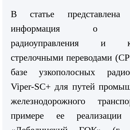
В статье представлена 
информация о Си
радиоуправления и ко
стрелочными переводами (С
базе узкополосных радио
Viper-SC+ для путей промы
железнодорожного трансп
примере ее реализаци
«Лебединский ГОК» (г. 