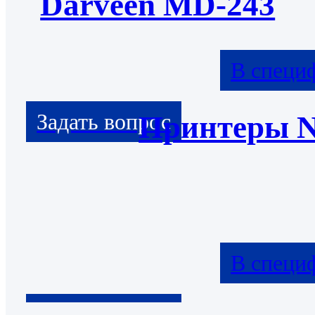
Darveen MD-243
В специ
Принтеры 
В специ