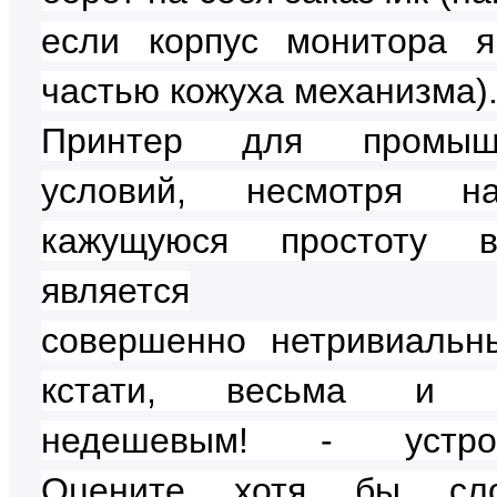
если корпус монитора я
частью кожуха механизма)
Принтер для промыш
условий, несмотря 
кажущуюся простоту во
является
совершенно
нетривиальн
кстати, весьма и 
недешевым! - устрой
Оцените хотя бы сло