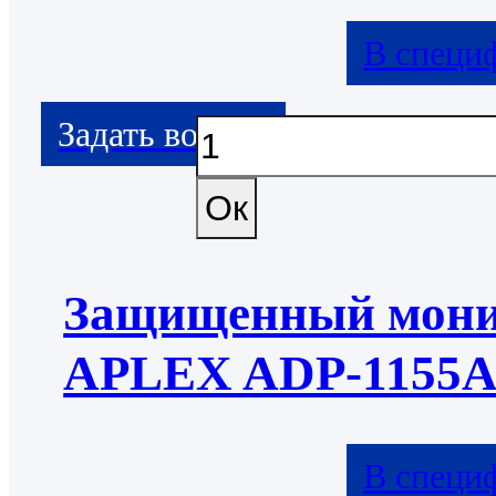
В специ
Защищенный мони
APLEX ADP-1155
В специ