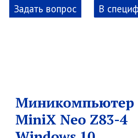
В специ
новинка
Миникомпьютер
MiniX Neo Z83-4
Windows 10