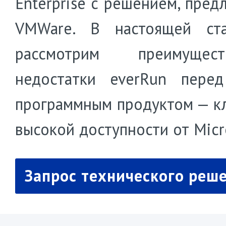
Enterprise с решением, пред
VMWare. В настоящей ст
рассмотрим преимуще
недостатки everRun пере
программным продуктом — к
высокой доступности от Micr
Запрос технического реш