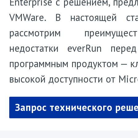
Enterprise с решением, пред
VMWare. В настоящей ст
рассмотрим преимуще
недостатки everRun пере
программным продуктом — к
высокой доступности от Micr
Запрос технического реш