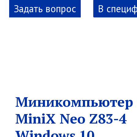
В специ
новинка
Миникомпьютер
MiniX Neo Z83-4
Windows 10