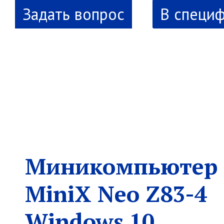
В специ
новинка
Миникомпьютер
MiniX Neo Z83-4
Windows 10