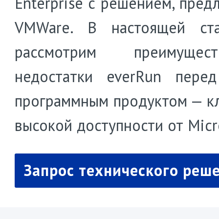
Enterprise с решением, пред
VMWare. В настоящей ст
рассмотрим преимуще
недостатки everRun пере
программным продуктом — к
высокой доступности от Micr
Запрос технического реш