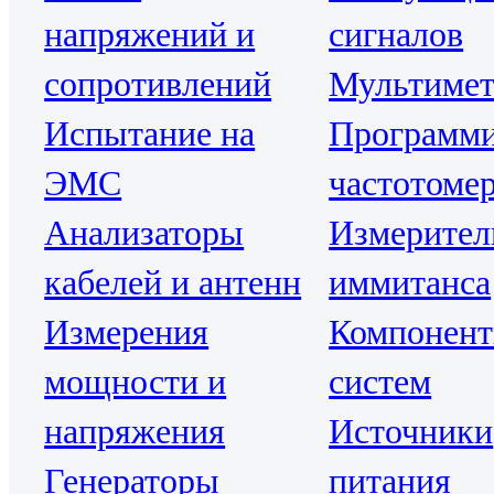
напряжений и
сигналов
сопротивлений
Мультиме
Испытание на
Программ
ЭМС
частотоме
Анализаторы
Измерител
кабелей и антенн
иммитанса
Измерения
Компонен
мощности и
систем
напряжения
Источники
Генераторы
питания