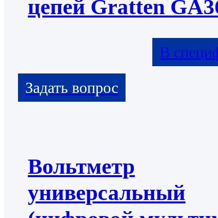
цепей Gratten GA3
В специ
Вольтметр
универсальный