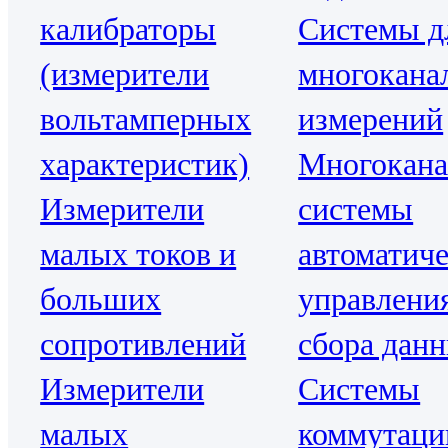
калибраторы
Системы д
(измерители
многокана
вольтамперных
измерений
характеристик)
Многокан
Измерители
системы
малых токов и
автоматиче
больших
управлени
сопротивлений
сбора дан
Измерители
Системы
малых
коммутаци