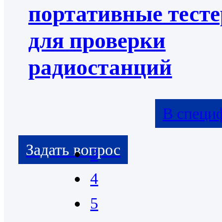
портативные тест
для проверки
радиостанций
В специ
3
4
5