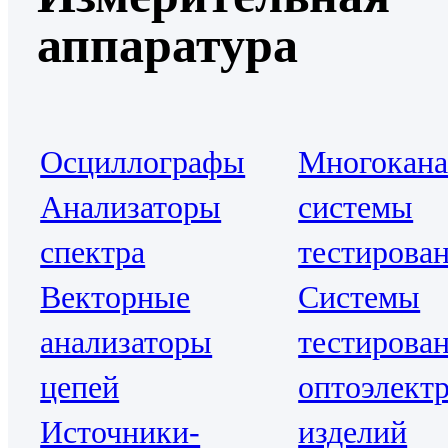
аппаратура
Осциллографы
Многокан
Анализаторы
системы
спектра
тестирова
Векторные
Системы
анализаторы
тестирова
цепей
оптоэлект
Источники-
изделий