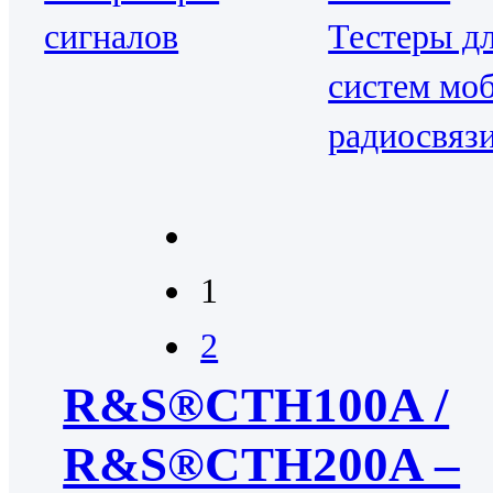
сигналов
Тестеры д
систем мо
радиосвяз
1
2
R&S®CTH100A /
R&S®CTH200A –