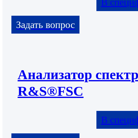
В специ
Анализатор спект
R&S®FSC
В специ