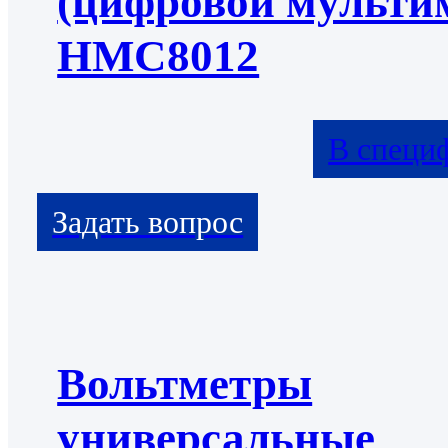
(цифровой мульти
HMC8012
В специ
Вольтметры
универсальные