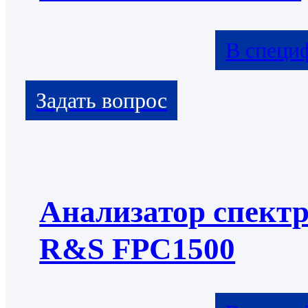
В специ
Анализатор спект
R&S FPC1500