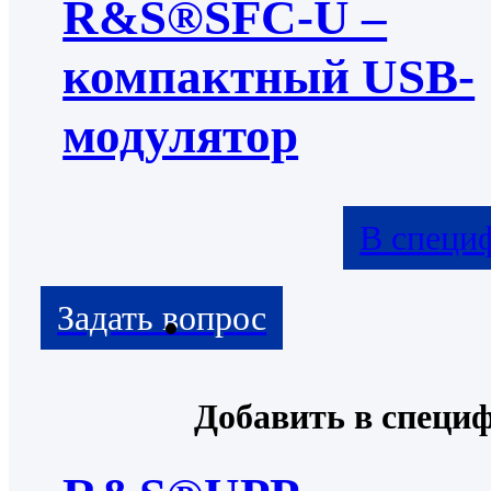
R&S®SFC-U –
компактный USB-
модулятор
В специ
Добавить в специ