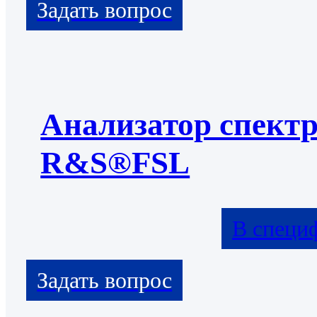
Анализатор спект
R&S®FSL
В специ