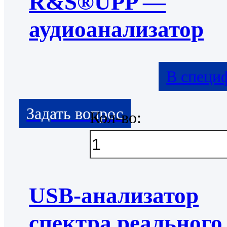
R&S®UPP —
аудиоанализатор
В специ
Кол-во:
USB-анализатор
спектра реального