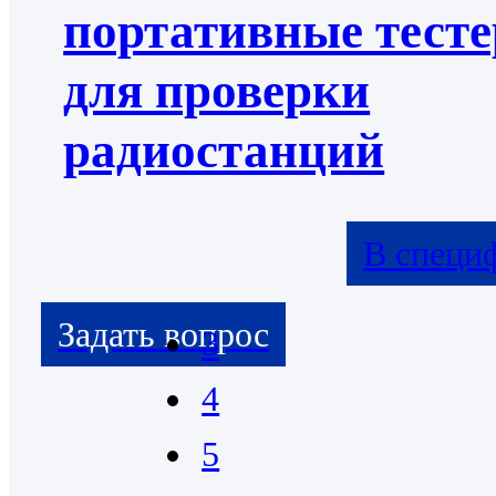
портативные тест
для проверки
радиостанций
В специ
3
4
5