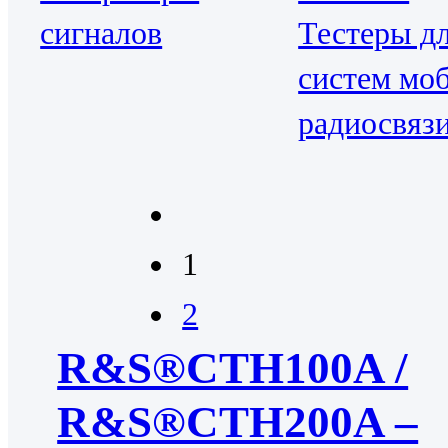
сигналов
Тестеры д
систем мо
радиосвяз
1
2
R&S®CTH100A /
R&S®CTH200A –