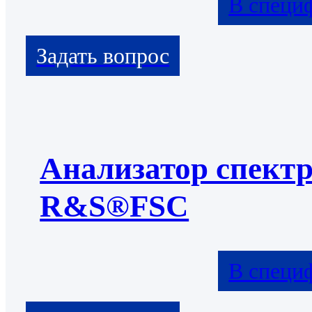
В специ
Анализатор спект
R&S®FSC
В специ