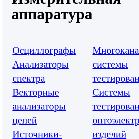
аппаратура
Осциллографы
Многокан
Анализаторы
системы
спектра
тестирова
Векторные
Системы
анализаторы
тестирова
цепей
оптоэлект
Источники-
изделий