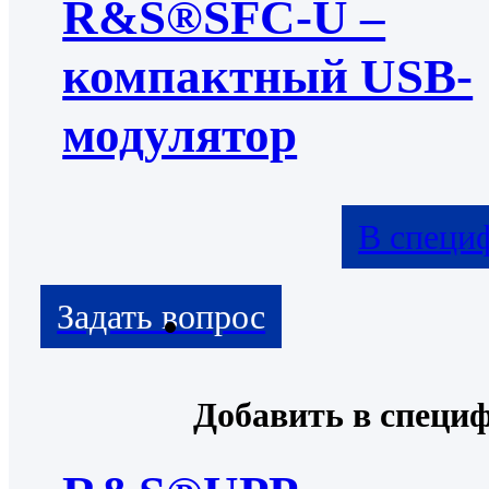
R&S®SFC-U –
компактный USB-
модулятор
В специ
Добавить в специ