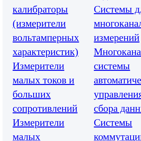
калибраторы
Системы д
(измерители
многокана
вольтамперных
измерений
характеристик)
Многокан
Измерители
системы
малых токов и
автоматиче
больших
управлени
сопротивлений
сбора дан
Измерители
Системы
малых
коммутаци