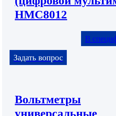
(цифровой мульти
HMC8012
В специ
Вольтметры
универсальные