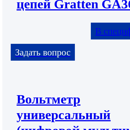
цепей Gratten GA3
В специ
Вольтметр
универсальный