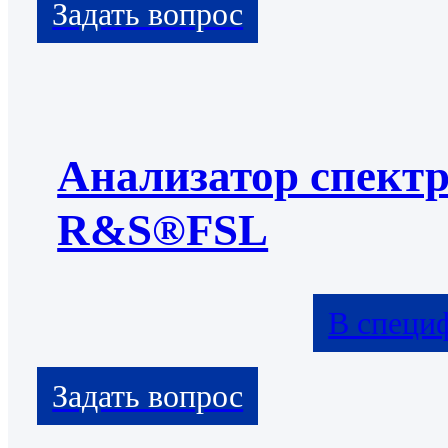
Анализатор спект
R&S®FSL
В специ