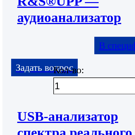
R&S®UPP —
аудиоанализатор
В специ
Кол-во:
USB-анализатор
спектра реального