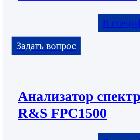
В специ
Анализатор спект
R&S FPC1500