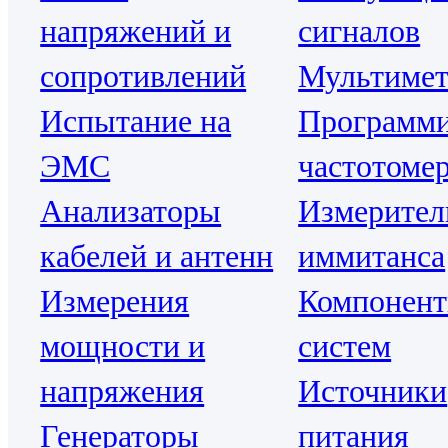
напряжений и
сигналов
сопротивлений
Мультиме
Испытание на
Программ
ЭМС
частотоме
Анализаторы
Измерител
кабелей и антенн
иммитанса
Измерения
Компонен
мощности и
систем
напряжения
Источники
Генераторы
питания