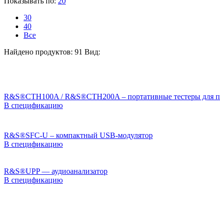
Показывать по:
20
30
40
Все
Найдено продуктов: 91
Вид:
R&S®CTH100A / R&S®CTH200A – портативные тестеры для п
В спецификацию
R&S®SFC-U – компактный USB-модулятор
В спецификацию
R&S®UPP — аудиоанализатор
В спецификацию