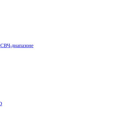
и СВЧ-диапазоне
D