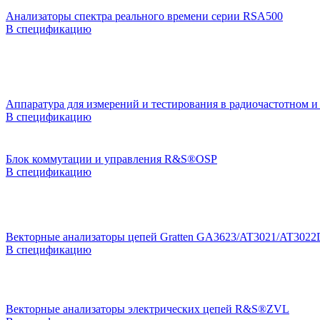
Анализаторы спектра реального времени серии RSA500
В спецификацию
Аппаратура для измерений и тестирования в радиочастотном 
В спецификацию
Блок коммутации и управления R&S®OSP
В спецификацию
Векторные анализаторы цепей Gratten GA3623/AT3021/AT3022
В спецификацию
Векторные анализаторы электрических цепей R&S®ZVL