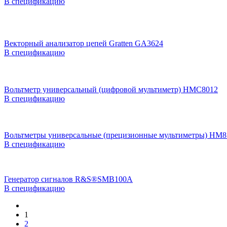
В спецификацию
Векторный анализатор цепей Gratten GA3624
В спецификацию
Вольтметр универсальный (цифровой мультиметр) HMC8012
В спецификацию
Вольтметры универсальные (прецизионные мультиметры) НМ8
В спецификацию
Генератор сигналов R&S®SMB100A
В спецификацию
1
2