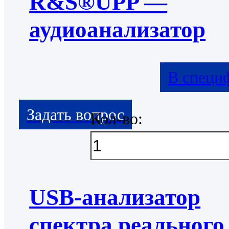
R&S®UPP —
аудиоанализатор
В специ
Кол-во:
USB-анализатор
спектра реального