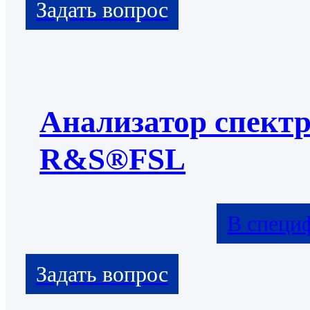
Анализатор спект
R&S®FSL
В специ