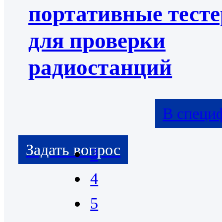
портативные тест
для проверки
радиостанций
В специ
3
4
5