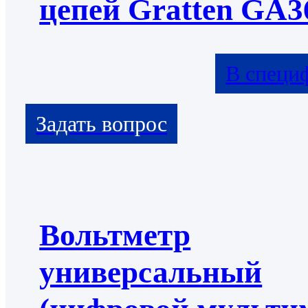
цепей Gratten GA3
В специ
Вольтметр
универсальный