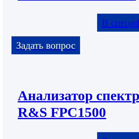
В специ
Анализатор спект
R&S FPC1500