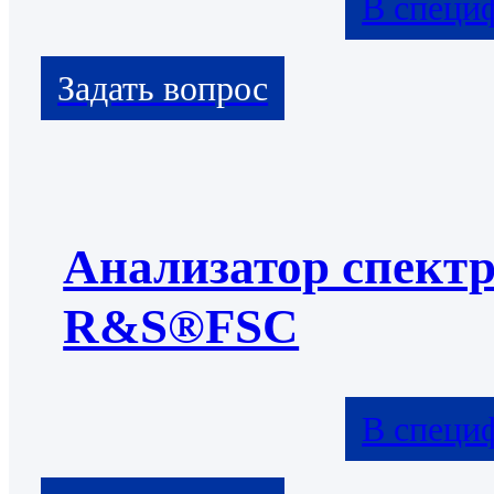
В специ
Анализатор спект
R&S®FSC
В специ