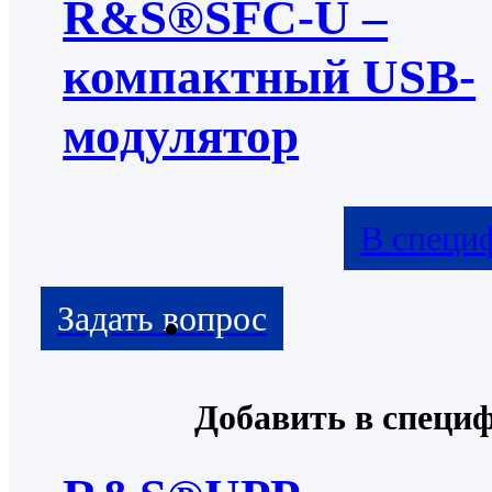
R&S®SFC-U –
компактный USB-
модулятор
В специ
Добавить в специ