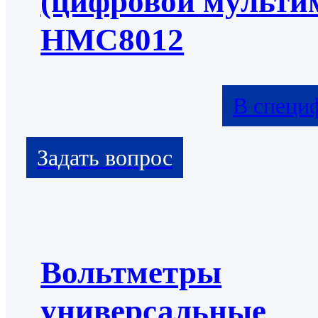
(цифровой мульти
HMC8012
В специ
Вольтметры
универсальные