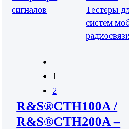
сигналов
Тестеры д
систем мо
радиосвяз
1
2
R&S®CTH100A /
R&S®CTH200A –