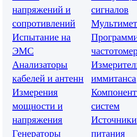
напряжений и
сигналов
сопротивлений
Мультиме
Испытание на
Программ
ЭМС
частотоме
Анализаторы
Измерител
кабелей и антенн
иммитанса
Измерения
Компонен
мощности и
систем
напряжения
Источники
Генераторы
питания