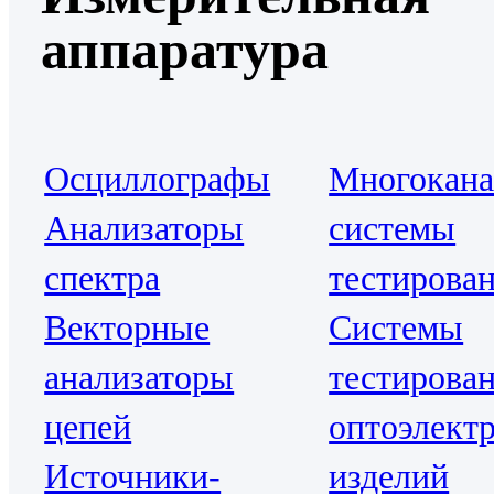
аппаратура
Осциллографы
Многокан
Анализаторы
системы
спектра
тестирова
Векторные
Системы
анализаторы
тестирова
цепей
оптоэлект
Источники-
изделий