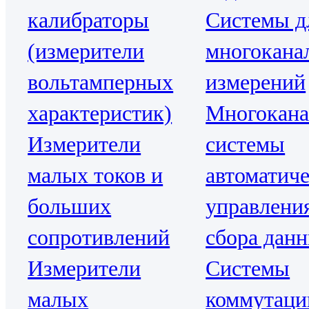
калибраторы
Системы д
(измерители
многокана
вольтамперных
измерений
характеристик)
Многокан
Измерители
системы
малых токов и
автоматиче
больших
управлени
сопротивлений
сбора дан
Измерители
Системы
малых
коммутаци