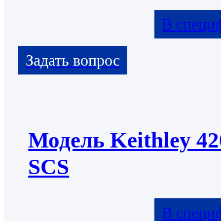
В специ
Модель Keithley 42
SCS
В специ