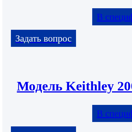
В специ
Модель Keithley 20
В специ