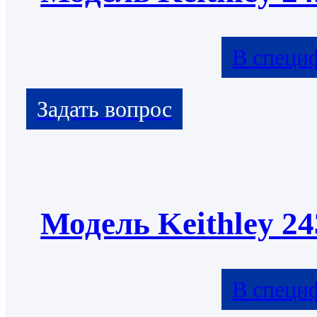
В специ
Модель Keithley 24
В специ