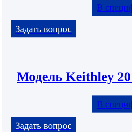
В специ
Модель Keithley 20
В специ