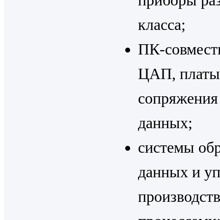
приборы ра
класса;
ПК-совмес
ЦАП, плат
сопряжения 
данных;
системы об
данных и у
производст