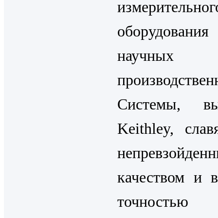
измерительног
оборудова
научн
производствен
Системы, вы
Keithley, сла
непревзойден
качеством и 
точностью 